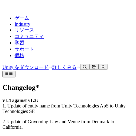
ゲーム
Industry
リソース
コミュニティ
学習
サポート
価格
開発
活用事例
技術ライブラリ
コミュニティハブ
すべてのレベルに対応
サポートオプション
Unity をダウンロード
詳しくみる
Unity Learn
Unityエンジン
3Dコラボレーション
ドキュメント
ディスカッション
ヘルプを得る
無料でUnityスキルをマスターする
任意のプラットフォーム向けに2Dおよび3Dゲームを構築
リアルタイムで3Dプロジェクトを構築およびレビューする
Unityで成功するためのサポート
Changelog*
公式ユーザーマニュアルとAPIリファレンス
議論、問題解決、つながる
プロフェッショナルトレーニング
Success Plan
共同作業
没入型トレーニング
v1.4 against v1.3:
開発者ツール
イベント
Unityトレーナーでチームをレベルアップ
専門的なサポートで目標を早く達成する
チームでの共同作業と迅速なイテレーション
没入型環境でのトレーニング
1. Update of entity name from Unity Technologies ApS to Unity
リリースバージョンと問題追跡
グローバルおよびローカルイベント
Unity初心者向け
Unity をダウンロード
Technologies SF.
コミュニティストーリー
FAQ
顧客体験
2. Update of Governing Law and Venue from Denmark to
よくある質問への回答
ロードマップ
スタートガイド
プランと価格
インタラクティブな3D体験を作成する
California.
Made with Unity
今後の機能をレビューする
学習を開始しましょう
デプロイ
業界
Unityクリエイターの紹介
お問い合わせ