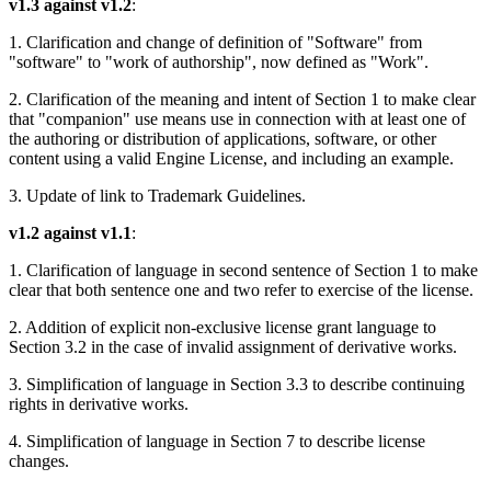
v1.3 against v1.2
:
私たちのチームに連絡する
用語集
Unityエッセンシャルパスウェイ
マルチプラットフォーム
製造業
ライブストリーム
1. Clarification and change of definition of "Software" from
技術用語のライブラリ
Unity は初めてですか？旅を始めましょう
Unity がサポートする 25 以上のプラットフォームを見る
運用の卓越性を達成する
"software" to "work of authorship", now defined as "Work".
開発者、クリエイター、インサイダーに参加する
インサイト
ハウツーガイド
LiveOps
2. Clarification of the meaning and intent of Section 1 to make clear
小売
Unity Awards
ケーススタディ
that "companion" use means use in connection with at least one of
ローンチ後のインサイトとライブゲームオペレーション
実用的なヒントとベストプラクティス
店内体験をオンライン体験に変換する
世界中のUnityクリエイターを祝う
the authoring or distribution of applications, software, or other
実際の成功事例
成長
教育
content using a valid Engine License, and including an example.
自動車
ベストプラクティスガイド
詳しく見る
学生向け
イノベーションと車内体験を促進する
3. Update of link to Trademark Guidelines.
専門家のヒントとコツ
発見され、モバイルユーザーを獲得する
キャリアをスタートさせる
すべての業界を見る
v1.2 against v1.1
:
デモ
アプリ内課金
教育者向け
1. Clarification of language in second sentence of Section 1 to make
デモ、サンプル、ビルディングブロック
ストアとD2C全体でIAPを管理
教育を大幅に強化
clear that both sentence one and two refer to exercise of the license.
すべてのリソース
2. Addition of explicit non-exclusive license grant language to
新機能
収益化
教育機関向けライセンス
Section 3.2 in the case of invalid assignment of derivative works.
プレイヤーを適切なゲームに接続する
Unityの力をあなたの機関に持ち込む
ブログ
Unity で宣伝
Unity で収益化
3. Simplification of language in Section 3.3 to describe continuing
更新情報、情報、技術的ヒント
rights in derivative works.
活用事例
認定教材
Unityのマスタリーを証明する
4. Simplification of language in Section 7 to describe license
お知らせ
モバイルゲーム
changes.
ニュース、ストーリー、プレスセンター
Unity でモバイル向けヒット作を制作して成長させる