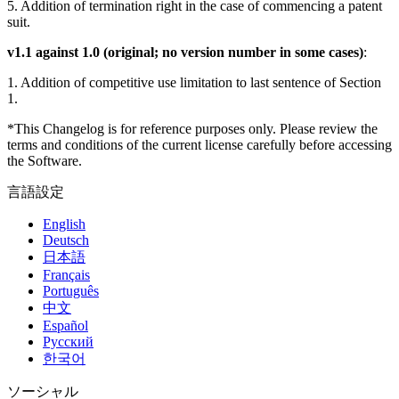
5. Addition of termination right in the case of commencing a patent
suit.
インディーゲーム
少人数のチームで大規模なゲームを開発する
v1.1 against 1.0 (original; no version number in some cases)
:
1. Addition of competitive use limitation to last sentence of Section
XR ゲーム
1.
XR ゲームを複数プラットフォーム向けにローンチする
*This Changelog is for reference purposes only. Please review the
terms and conditions of the current license carefully before accessing
マルチプレイヤーゲーム
the Software.
マルチプレイヤーゲーム制作を簡素化
言語設定
English
Deutsch
日本語
Français
Português
中文
Español
Русский
한국어
ソーシャル