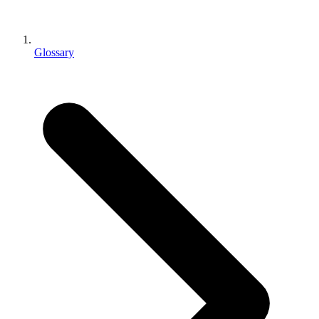
インディーゲーム
少人数のチームで大規模なゲームを開発する
Glossary
XR ゲーム
XR ゲームを複数プラットフォーム向けにローンチする
マルチプレイヤーゲーム
マルチプレイヤーゲーム制作を簡素化