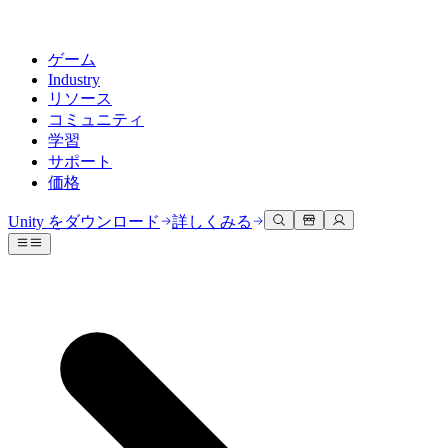
ゲーム
Industry
リソース
コミュニティ
学習
サポート
価格
開発
活用事例
技術ライブラリ
コミュニティハブ
すべてのレベルに対応
サポートオプション
Unity をダウンロード
詳しくみる
Unity Learn
Unityエンジン
3Dコラボレーション
ドキュメント
ディスカッション
ヘルプを得る
無料でUnityスキルをマスターする
任意のプラットフォーム向けに2Dおよび3Dゲームを構築
リアルタイムで3Dプロジェクトを構築およびレビューする
Unityで成功するためのサポート
公式ユーザーマニュアルとAPIリファレンス
議論、問題解決、つながる
プロフェッショナルトレーニング
Success Plan
共同作業
没入型トレーニング
開発者ツール
イベント
Unityトレーナーでチームをレベルアップ
専門的なサポートで目標を早く達成する
チームでの共同作業と迅速なイテレーション
没入型環境でのトレーニング
リリースバージョンと問題追跡
グローバルおよびローカルイベント
Unity初心者向け
Unity をダウンロード
コミュニティストーリー
FAQ
顧客体験
よくある質問への回答
ロードマップ
スタートガイド
プランと価格
インタラクティブな3D体験を作成する
Made with Unity
今後の機能をレビューする
学習を開始しましょう
デプロイ
業界
Unityクリエイターの紹介
お問い合わせ