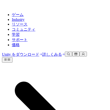
ゲーム
Industry
リソース
コミュニティ
学習
サポート
価格
開発
活用事例
技術ライブラリ
コミュニティハブ
すべてのレベルに対応
サポートオプション
Unity をダウンロード
詳しくみる
Unity Learn
Unityエンジン
3Dコラボレーション
ドキュメント
ディスカッション
ヘルプを得る
無料でUnityスキルをマスターする
任意のプラットフォーム向けに2Dおよび3Dゲームを構築
リアルタイムで3Dプロジェクトを構築およびレビューする
Unityで成功するためのサポート
公式ユーザーマニュアルとAPIリファレンス
議論、問題解決、つながる
プロフェッショナルトレーニング
Success Plan
共同作業
没入型トレーニング
開発者ツール
イベント
Unityトレーナーでチームをレベルアップ
専門的なサポートで目標を早く達成する
チームでの共同作業と迅速なイテレーション
没入型環境でのトレーニング
リリースバージョンと問題追跡
グローバルおよびローカルイベント
Unity初心者向け
Unity をダウンロード
コミュニティストーリー
FAQ
顧客体験
よくある質問への回答
ロードマップ
スタートガイド
プランと価格
インタラクティブな3D体験を作成する
Made with Unity
今後の機能をレビューする
学習を開始しましょう
デプロイ
業界
Unityクリエイターの紹介
お問い合わせ