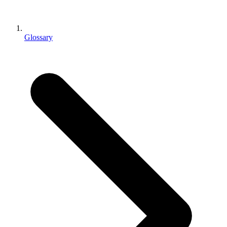
インディーゲーム
少人数のチームで大規模なゲームを開発する
Glossary
XR ゲーム
XR ゲームを複数プラットフォーム向けにローンチする
マルチプレイヤーゲーム
マルチプレイヤーゲーム制作を簡素化