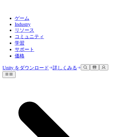
ゲーム
Industry
リソース
コミュニティ
学習
サポート
価格
開発
活用事例
技術ライブラリ
コミュニティハブ
すべてのレベルに対応
サポートオプション
Unity をダウンロード
詳しくみる
Unity Learn
Unityエンジン
3Dコラボレーション
ドキュメント
ディスカッション
ヘルプを得る
無料でUnityスキルをマスターする
任意のプラットフォーム向けに2Dおよび3Dゲームを構築
リアルタイムで3Dプロジェクトを構築およびレビューする
Unityで成功するためのサポート
公式ユーザーマニュアルとAPIリファレンス
議論、問題解決、つながる
プロフェッショナルトレーニング
Success Plan
共同作業
没入型トレーニング
開発者ツール
イベント
Unityトレーナーでチームをレベルアップ
専門的なサポートで目標を早く達成する
チームでの共同作業と迅速なイテレーション
没入型環境でのトレーニング
リリースバージョンと問題追跡
グローバルおよびローカルイベント
Unity初心者向け
Unity をダウンロード
コミュニティストーリー
FAQ
顧客体験
よくある質問への回答
ロードマップ
スタートガイド
プランと価格
インタラクティブな3D体験を作成する
Made with Unity
今後の機能をレビューする
学習を開始しましょう
デプロイ
業界
Unityクリエイターの紹介
お問い合わせ