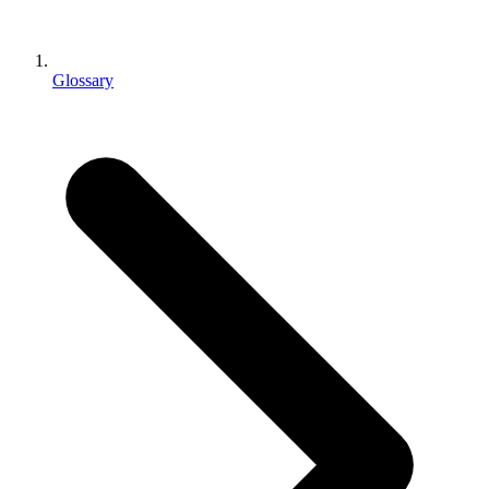
インディーゲーム
少人数のチームで大規模なゲームを開発する
Glossary
XR ゲーム
XR ゲームを複数プラットフォーム向けにローンチする
マルチプレイヤーゲーム
マルチプレイヤーゲーム制作を簡素化