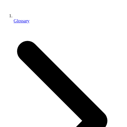
インディーゲーム
少人数のチームで大規模なゲームを開発する
Glossary
XR ゲーム
XR ゲームを複数プラットフォーム向けにローンチする
マルチプレイヤーゲーム
マルチプレイヤーゲーム制作を簡素化