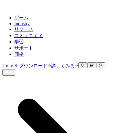
ゲーム
Industry
リソース
コミュニティ
学習
サポート
価格
開発
活用事例
技術ライブラリ
コミュニティハブ
すべてのレベルに対応
サポートオプション
Unity をダウンロード
詳しくみる
Unity Learn
Unityエンジン
3Dコラボレーション
ドキュメント
ディスカッション
ヘルプを得る
無料でUnityスキルをマスターする
任意のプラットフォーム向けに2Dおよび3Dゲームを構築
リアルタイムで3Dプロジェクトを構築およびレビューする
Unityで成功するためのサポート
公式ユーザーマニュアルとAPIリファレンス
議論、問題解決、つながる
プロフェッショナルトレーニング
Success Plan
共同作業
没入型トレーニング
開発者ツール
イベント
Unityトレーナーでチームをレベルアップ
専門的なサポートで目標を早く達成する
チームでの共同作業と迅速なイテレーション
没入型環境でのトレーニング
リリースバージョンと問題追跡
グローバルおよびローカルイベント
Unity初心者向け
Unity をダウンロード
コミュニティストーリー
FAQ
顧客体験
よくある質問への回答
ロードマップ
スタートガイド
プランと価格
インタラクティブな3D体験を作成する
Made with Unity
今後の機能をレビューする
学習を開始しましょう
デプロイ
業界
Unityクリエイターの紹介
お問い合わせ