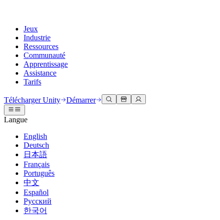
Jeux
Industrie
Ressources
Communauté
Apprentissage
Assistance
Tarifs
Développer
Cas d’utilisation
Bibliothèque technique
Centre communautaire
Pour tous les niveaux
Options d'assistance
Télécharger Unity
Démarrer
Moteur Unity
Collaboration 3D
Documentation
Discussions
Unity Learn
Obtenir de l'aide
Langue
Créez des jeux 2D et 3D pour n'importe quelle plateforme
Construisez et révisez des projets 3D en temps réel
Maîtrisez les compétences Unity gratuitement
Vous aider à réussir avec Unity
Manuels d'utilisation officiels et références API
Discuter, résoudre des problèmes et se connecter
English
Collaboration
Formation immersive
Formation professionnelle
Plans de succès
Deutsch
Outils de développement
Événements
Collaborez et itérez rapidement avec votre équipe
Entraînez-vous dans des environnements immersifs
Améliorez votre équipe avec des formateurs Unity
Atteignez vos objectifs plus rapidement avec un support expert
日本語
Versions de publication et suivi des problèmes
Événements mondiaux et locaux
Télécharger Unity
Vous découvrez Unity ?
Français
Histoires de la communauté
Expériences client
FAQ
Português
Feuille de route
Offres et tarifs
Créez des expériences interactives 3D
Démarrer
Réponses aux questions courantes
中文
Examiner les fonctionnalités à venir
Made with Unity
Déployez
Secteurs
Démarrez votre apprentissage
Español
Mise en avant des créateurs Unity
Русский
Contactez-nous.
Glossaire
한국어
Multiplateforme
Fabrication
Parcours essentiels Unity
Connectez-vous avec notre équipe
Bibliothèque de termes techniques
Diffusions en direct