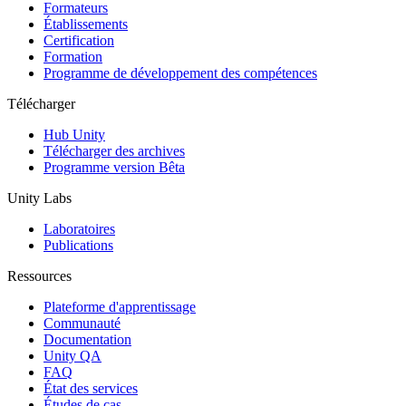
Jeux XR
Formateurs
Lancez des jeux XR sur plusieurs plateformes
Établissements
Certification
Formation
Jeux multijoueur
Programme de développement des compétences
Simplifiez le développement de jeux multijoueurs
Télécharger
Hub Unity
Télécharger des archives
Programme version Bêta
Unity Labs
Laboratoires
Publications
Ressources
Plateforme d'apprentissage
Communauté
Documentation
Unity QA
FAQ
État des services
Études de cas