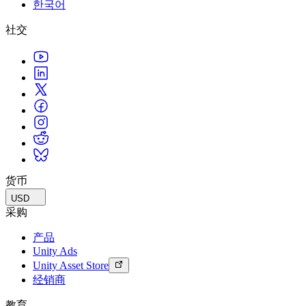
한국어
联系我们
术语表
Unity基础路径
多平台
制造业
与我们的团队联系
直播活动
社交
技术术语库
你是Unity 新手？开始您的旅程
探索 Unity 支持的超过 25 个平台
实现运营卓越
加入开发者、创作者和内部人员
洞察
使用指南
常态化运营
零售
Unity奖项
案例分析
可操作的技巧和最佳实践
游戏上线后的数据洞察与常态化运营
将店内体验转化为在线体验
庆祝全球的Unity创作者
真实成功案例
教育
Grow
汽车
最佳实践指南
用户获取
对于学生
提升创新能力和车内体验
专家提示和技巧
被发现并获取移动用户
开启您的职业生涯
查看所有行业
演示
应用内购
对于教育者
演示、示例和构建模块
货币
管理跨门店和D2C渠道的IAP（应用内购买）
增强您的教学
所有资源
USD
新增功能
商业化
教育资助许可证
采购
将玩家与合适的游戏连接
将Unity的力量带入您的机构
产品
博客
通过 Unity 投放广告
通过 Unity 实现变现
Unity Ads
更新、信息和技术提示
使用案例
认证
Unity Asset Store
证明您的Unity精通
经销商
新闻
移动游戏
新闻、故事和新闻中心
使用 Unity 打造移动端爆款游戏
教育