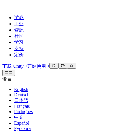
游戏
工业
资源
社区
学习
支持
定价
开发
使用案例
技术库
社区中心
适合每个级别
支持选项
下载 Unity
开始使用
Unity Learn
Unity 引擎
3D协作
文档
讨论
获取帮助
语言
免费掌握Unity技能
为任何平台构建2D和3D游戏
实时构建和审查3D项目
帮助您在Unity中取得成功
官方用户手册和API参考
讨论、解决问题和连接
English
专业培训
Deutsch
协作
沉浸式培训
成功计划
开发者工具
事件
日本語
通过Unity培训师提升您的团队
与团队协作并快速迭代
在沉浸式环境中培训
通过专家支持更快实现目标
发布版本和问题跟踪器
全球和本地活动
Français
Unity新手
下载 Unity
Português
社区故事
客户体验
常见问题解答
中文
路线图
准备开始
计划和定价
创建互动3D体验
常见问题解答
Español
Made with Unity
查看即将推出的功能
开始您的学习
部署
行业
Русский
展示Unity创作者