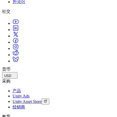
한국어
联系我们
术语表
Unity基础路径
多平台
制造业
与我们的团队联系
直播活动
社交
技术术语库
你是Unity 新手？开始您的旅程
探索 Unity 支持的超过 25 个平台
实现运营卓越
加入开发者、创作者和内部人员
洞察
使用指南
常态化运营
零售
Unity奖项
案例分析
可操作的技巧和最佳实践
游戏上线后的数据洞察与常态化运营
将店内体验转化为在线体验
庆祝全球的Unity创作者
真实成功案例
教育
Grow
汽车
最佳实践指南
用户获取
对于学生
提升创新能力和车内体验
专家提示和技巧
被发现并获取移动用户
开启您的职业生涯
查看所有行业
演示
应用内购
对于教育者
演示、示例和构建模块
货币
管理跨门店和D2C渠道的IAP（应用内购买）
增强您的教学
所有资源
USD
新增功能
商业化
教育资助许可证
采购
将玩家与合适的游戏连接
将Unity的力量带入您的机构
产品
博客
通过 Unity 投放广告
通过 Unity 实现变现
Unity Ads
更新、信息和技术提示
使用案例
认证
Unity Asset Store
证明您的Unity精通
经销商
新闻
移动游戏
新闻、故事和新闻中心
使用 Unity 打造移动端爆款游戏
教育