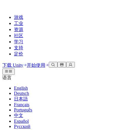
游戏
工业
资源
社区
学习
支持
定价
开发
使用案例
技术库
社区中心
适合每个级别
支持选项
下载 Unity
开始使用
Unity Learn
Unity 引擎
3D协作
文档
讨论
获取帮助
语言
免费掌握Unity技能
为任何平台构建2D和3D游戏
实时构建和审查3D项目
帮助您在Unity中取得成功
官方用户手册和API参考
讨论、解决问题和连接
English
专业培训
Deutsch
协作
沉浸式培训
成功计划
开发者工具
事件
日本語
通过Unity培训师提升您的团队
与团队协作并快速迭代
在沉浸式环境中培训
通过专家支持更快实现目标
发布版本和问题跟踪器
全球和本地活动
Français
Unity新手
下载 Unity
Português
社区故事
客户体验
常见问题解答
中文
路线图
准备开始
计划和定价
创建互动3D体验
常见问题解答
Español
Made with Unity
查看即将推出的功能
开始您的学习
部署
行业
Русский
展示Unity创作者