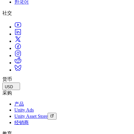
한국어
联系我们
术语表
Unity基础路径
多平台
制造业
与我们的团队联系
直播活动
社交
技术术语库
你是Unity 新手？开始您的旅程
探索 Unity 支持的超过 25 个平台
实现运营卓越
加入开发者、创作者和内部人员
洞察
使用指南
常态化运营
零售
Unity奖项
案例分析
可操作的技巧和最佳实践
游戏上线后的数据洞察与常态化运营
将店内体验转化为在线体验
庆祝全球的Unity创作者
真实成功案例
教育
Grow
汽车
最佳实践指南
用户获取
对于学生
提升创新能力和车内体验
专家提示和技巧
被发现并获取移动用户
开启您的职业生涯
查看所有行业
演示
应用内购
对于教育者
演示、示例和构建模块
货币
管理跨门店和D2C渠道的IAP（应用内购买）
增强您的教学
所有资源
USD
新增功能
商业化
教育资助许可证
采购
将玩家与合适的游戏连接
将Unity的力量带入您的机构
产品
博客
通过 Unity 投放广告
通过 Unity 实现变现
Unity Ads
更新、信息和技术提示
使用案例
认证
Unity Asset Store
证明您的Unity精通
经销商
新闻
移动游戏
新闻、故事和新闻中心
使用 Unity 打造移动端爆款游戏
教育