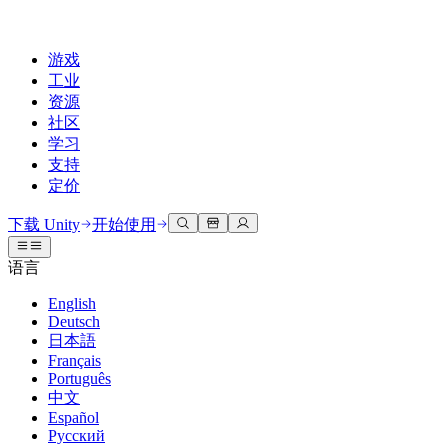
游戏
工业
资源
社区
学习
支持
定价
开发
使用案例
技术库
社区中心
适合每个级别
支持选项
下载 Unity
开始使用
Unity Learn
Unity 引擎
3D协作
文档
讨论
获取帮助
语言
免费掌握Unity技能
为任何平台构建2D和3D游戏
实时构建和审查3D项目
帮助您在Unity中取得成功
官方用户手册和API参考
讨论、解决问题和连接
English
专业培训
Deutsch
协作
沉浸式培训
成功计划
开发者工具
事件
日本語
通过Unity培训师提升您的团队
与团队协作并快速迭代
在沉浸式环境中培训
通过专家支持更快实现目标
发布版本和问题跟踪器
全球和本地活动
Français
Unity新手
下载 Unity
Português
社区故事
客户体验
常见问题解答
中文
路线图
准备开始
计划和定价
创建互动3D体验
常见问题解答
Español
Made with Unity
查看即将推出的功能
开始您的学习
部署
行业
Русский
展示Unity创作者