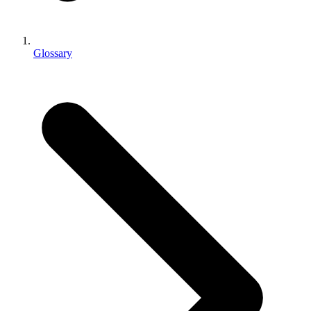
独立游戏
小团队也能做出大游戏
Glossary
XR 游戏
跨平台发布 XR 游戏
多人游戏
简化多人游戏开发