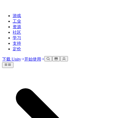
游戏
工业
资源
社区
学习
支持
定价
开发
使用案例
技术库
社区中心
适合每个级别
支持选项
下载 Unity
开始使用
Unity Learn
Unity 引擎
3D协作
文档
讨论
获取帮助
免费掌握Unity技能
为任何平台构建2D和3D游戏
实时构建和审查3D项目
帮助您在Unity中取得成功
官方用户手册和API参考
讨论、解决问题和连接
专业培训
协作
沉浸式培训
成功计划
开发者工具
事件
通过Unity培训师提升您的团队
与团队协作并快速迭代
在沉浸式环境中培训
通过专家支持更快实现目标
发布版本和问题跟踪器
全球和本地活动
Unity新手
下载 Unity
社区故事
客户体验
常见问题解答
路线图
准备开始
计划和定价
创建互动3D体验
常见问题解答
Made with Unity
查看即将推出的功能
开始您的学习
部署
行业
展示Unity创作者