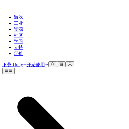
游戏
工业
资源
社区
学习
支持
定价
开发
使用案例
技术库
社区中心
适合每个级别
支持选项
下载 Unity
开始使用
Unity Learn
Unity 引擎
3D协作
文档
讨论
获取帮助
免费掌握Unity技能
为任何平台构建2D和3D游戏
实时构建和审查3D项目
帮助您在Unity中取得成功
官方用户手册和API参考
讨论、解决问题和连接
专业培训
协作
沉浸式培训
成功计划
开发者工具
事件
通过Unity培训师提升您的团队
与团队协作并快速迭代
在沉浸式环境中培训
通过专家支持更快实现目标
发布版本和问题跟踪器
全球和本地活动
Unity新手
下载 Unity
社区故事
客户体验
常见问题解答
路线图
准备开始
计划和定价
创建互动3D体验
常见问题解答
Made with Unity
查看即将推出的功能
开始您的学习
部署
行业
展示Unity创作者