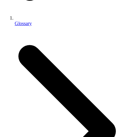
独立游戏
小团队也能做出大游戏
Glossary
XR 游戏
跨平台发布 XR 游戏
多人游戏
简化多人游戏开发