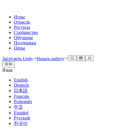
Игры
Отрасль
Ресурсы
Сообщество
Обучение
Поддержка
Цены
Разработка
Примеры использования
Техническая библиотека
Сообщество
Для каждого уровня
Варианты поддержки
Загрузить Unity
Начать работу
Движок Unity
3D сотрудничество
Документация
Обсуждения
Unity Learn
Получить помощь
Язык
Создавайте 2D и 3D игры для любой платформы
Создавайте и просматривайте 3D проекты в реальном времени
Освойте навыки Unity бесплатно
Помогаем вам добиться успеха с Unity
Официальные руководства пользователя и ссылки на API
Обсуждать, решать проблемы и соединяться
English
Совместная работа
Иммерсивное обучение
Профессиональное обучение
Планы успеха
Deutsch
Инструменты для разработчиков
События
Сотрудничайте и быстро вносите изменения с вашей командой
Обучение в иммерсивных средах
Повышайте уровень своей команды с тренерами Unity
Достигайте своих целей быстрее с помощью экспертов
日本語
Версии релизов и трекер проблем
Глобальные и местные события
Загрузить Unity
Не использовали Unity раньше
Français
Истории сообщества
Пользовательские опыты
FAQ
Português
План развития
Тарифы и цены
Создавайте интерактивные 3D опыты
С чего начать
Ответы на часто задаваемые вопросы
中文
Обзор предстоящих функций
Made with Unity
Развертывание
Отрасли
Приступите к обучению
Español
Показ Unity-креаторов
Русский
Связаться с нами
Глоссарий
한국어
Многоплатформенность
Производство
Основные пути Unity
Свяжитесь с нашей командой
Библиотека технических терминов
Прямые трансляции