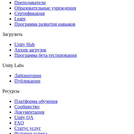
Выпускайте большие игры с небольшими командами
Преподаватели
Образовательные учреждения
XR-игры
Сертификация
Запускайте XR-игры на разных платформах
Learn
Программа развития навыков
Многопользовательские игры
Загрузить
Упрощенное создание многопользовательских игр
Unity Hub
Архив загрузок
Программа бета-тестирования
Unity Labs
Лаборатории
Публикации
Ресурсы
Платформа обучения
Сообщество
Документация
Unity QA
FAQ
Статус услуг
Истории успеха