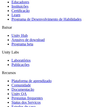
Jogos XR
Educadores
Lance jogos XR em várias plataformas
Instituições
Certificação
Learn
Jogos com multijogador
Programa de Desenvolvimento de Habilidades
Simplifique o desenvolvimento de jogos multiplayer
Baixar
Unity Hub
Arquivo de download
Programa beta
Unity Labs
Laboratórios
Publicações
Recursos
Plataforma de aprendizado
Comunidade
Documentação
Unity QA
Perguntas frequentes
Status dos Serviços
Estudos de caso