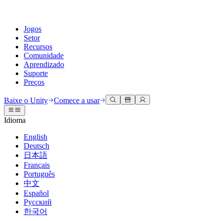
Jogos
Setor
Recursos
Comunidade
Aprendizado
Suporte
Preços
Desenvolva
Casos de uso
Biblioteca técnica
Central da Comunidade
Para todos os níveis
Opções de suporte
Baixe o Unity
Comece a usar
Engine do Unity
Colaboração 3D
Documentação
Discussões
Unity Learn
Obter ajuda
Idioma
Crie jogos 2D e 3D para qualquer plataforma
Construa e revise projetos 3D em tempo real
Domine habilidades do Unity gratuitamente
Ajudando você a ter sucesso com Unity
Manuais do usuário oficiais e referências de API
Discutir, resolver problemas e conectar
English
Colaboração
Treinamento imersivo
Treinamento profissional
Planos de sucesso
Deutsch
Ferramentas de desenvolvedor
Eventos
Colabore e itere rapidamente com sua equipe
Treine em ambientes imersivos
Aprimore sua equipe com treinadores do Unity
Alcance seus objetivos mais rápido com suporte especializado
日本語
Versões de lançamento e rastreador de problemas
Eventos globais e locais
Baixe o Unity
É iniciante no Unity?
Français
Histórias da comunidade
Experiências do cliente
Perguntas frequentes
Português
Roteiro
Planos e preços
Crie experiências interativas em 3D
Conceitos básicos
Respostas para perguntas comuns
中文
Revisar recursos futuros
Made with Unity
Implante
Setores
Inicie seu aprendizado
Español
Mostrando criadores do Unity
Русский
Entre em contato conosco
Glossário
한국어
Multiplataforma
Manufatura
Caminhos Essenciais do Unity
Conecte-se com nossa equipe
Biblioteca de termos técnicos
Transmissões ao vivo