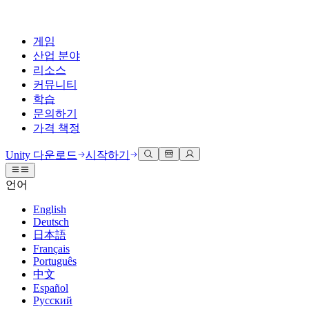
게임
산업 분야
리소스
커뮤니티
학습
문의하기
가격 책정
개발
활용 부문
테크니컬 라이브러리
커뮤니티 허브
모든 레벨 지원
지원 옵션
Unity 다운로드
시작하기
Unity Learn
Unity 엔진
3D 협업
기술 자료
토론
도움 받기
언어
무료로 Unity 기술 마스터
모든 플랫폼 위한 2D 및 3D 게임 제작
실시간 3D 프로젝트 빌드 및 검토
성공을 위한 Unity
공식 유저. '광고 지면'의 타겟 고객 매뉴얼 및 API 레퍼런스
토론, 문제 해결, 소통
English
전문 교육
Deutsch
협업
몰입형 교육
Success 플랜
개발자 툴
이벤트
日本語
Unity 강사와 함께 팀의 역량을 강화하세요
팀과 함께 신속한 협업과 반복 작업을 수행하세요.
몰입도 높은 환경 제작
전문가 지원을 통해 더 빠르게 목표 도달률 달성
릴리스 버전 및 이슈 트래커
글로벌 이벤트 및 현지 이벤트
Français
Unity 처음 사용하시나요
Unity 다운로드
Português
커뮤니티 사례
FAQ
고객 경험
中文
로드맵
시작하기
일반적인 질문에 대한 답변
플랜 및 가격
인터랙티브 3D 경험 제작
Español
Made with Unity
예정된 기능 검토
학습 시작하기
배포
산업 분야
Русский
Unity 크리에이터 소개