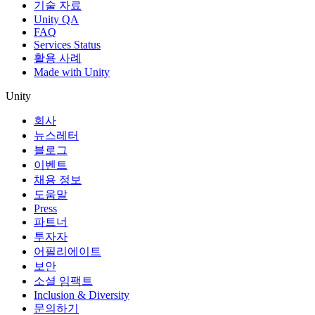
기술 자료
Unity QA
FAQ
Services Status
활용 사례
Made with Unity
Unity
회사
뉴스레터
블로그
이벤트
채용 정보
도움말
Press
파트너
투자자
어필리에이트
보안
소셜 임팩트
Inclusion & Diversity
문의하기