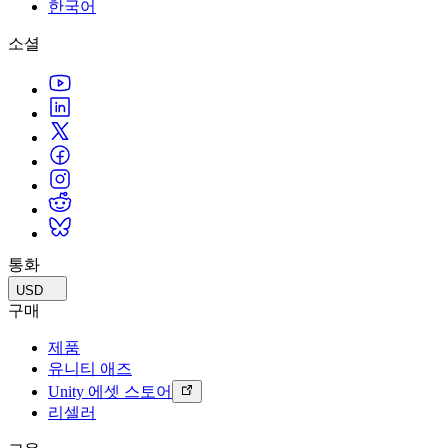
문의하기
한국어
용어집
Unity 필수 학습 길잡이
유니티 팀과 소통하기
멀티플랫폼
제조업
Livestreams
소셜
기술 용어 라이브러리
Unity 사용이 처음이신가요? 여정 시작하기
Unity가 지원하는 25개 이상의 플랫폼을 살펴보세요.
운영 우수성 확보
개발자, 크리에이터, Insider와의 소통
분석 자료
사용법 가이드
LiveOps
리테일
Unity Awards
활용 사례
출시 후 인사이트를 확인하고 라이브 게임을 운영하세요.
실용적인 팁 및 베스트 프랙티스
상점 경험을 온라인 경험으로 전환
전 세계 Unity 크리에이터 축하
실제 성공 사례
성장
교육
자동차
베스트 프랙티스 가이드
사용자 확보
학생용
혁신을 가속화하고 차량 내 경험을 향상시키세요.
전문가 팁
모바일 사용자를 검색하고 Acquire
커리어 시작하기
모든 산업 보기
데모
인앱 결제
교육 담당자 대상 교육
데모, 샘플 및 빌딩 블록
통화
매장 및 D2C 전반에 걸쳐 IAP 관리하세요.
교육 효율 극대화
모든 리소스
USD
새로운 기능
수익화
교육 라이선스
구매
적합한 게임으로 플레이어 연결
교육 기관에 Unity 강력한 기능 도입
제품
블로그
Unity로 광고하세요
Unity로 수익화하세요
유니티 애즈
업데이트, 정보, 기술 팁
활용 부문
자격증
Unity 에셋 스토어
Unity 숙련도를 입증하세요
리셀러
뉴스
모바일 게임
뉴스, 스토리, 보도 센터
Unity로 모바일 히트작을 제작하고 성장시키세요.