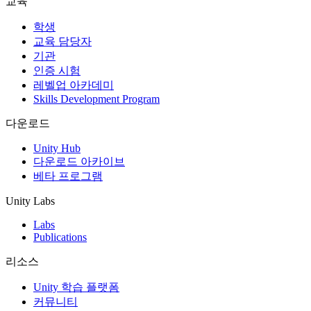
교육
인디 게임
학생
소규모 팀으로 대작 게임을 출시하세요.
교육 담당자
기관
인증 시험
XR 게임
레벨업 아카데미
여러 플랫폼에서 XR 게임을 출시하세요.
Skills Development Program
멀티플레이어 게임
다운로드
멀티플레이어 게임 개발을 간소화하세요.
Unity Hub
다운로드 아카이브
베타 프로그램
Unity Labs
Labs
Publications
리소스
Unity 학습 플랫폼
커뮤니티