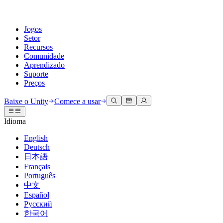
Jogos
Setor
Recursos
Comunidade
Aprendizado
Suporte
Preços
Desenvolva
Casos de uso
Biblioteca técnica
Central da Comunidade
Para todos os níveis
Opções de suporte
Baixe o Unity
Comece a usar
Engine do Unity
Colaboração 3D
Documentação
Discussões
Unity Learn
Obter ajuda
Idioma
Crie jogos 2D e 3D para qualquer plataforma
Construa e revise projetos 3D em tempo real
Domine habilidades do Unity gratuitamente
Ajudando você a ter sucesso com Unity
Manuais do usuário oficiais e referências de API
Discutir, resolver problemas e conectar
English
Colaboração
Treinamento imersivo
Treinamento profissional
Planos de sucesso
Deutsch
Ferramentas de desenvolvedor
Eventos
Colabore e itere rapidamente com sua equipe
Treine em ambientes imersivos
Aprimore sua equipe com treinadores do Unity
Alcance seus objetivos mais rápido com suporte especializado
日本語
Versões de lançamento e rastreador de problemas
Eventos globais e locais
Baixe o Unity
É iniciante no Unity?
Français
Histórias da comunidade
Experiências do cliente
Perguntas frequentes
Português
Roteiro
Planos e preços
Crie experiências interativas em 3D
Conceitos básicos
Respostas para perguntas comuns
中文
Revisar recursos futuros
Made with Unity
Implante
Setores
Inicie seu aprendizado
Español
Mostrando criadores do Unity
Русский
Entre em contato conosco
Glossário
한국어
Multiplataforma
Manufatura
Caminhos Essenciais do Unity
Conecte-se com nossa equipe
Biblioteca de termos técnicos
Transmissões ao vivo