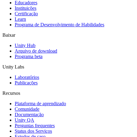
Educadores
Jogos XR
Instituições
Lance jogos XR em várias plataformas
Certificação
Learn
Programa de Desenvolvimento de Habilidades
Jogos com multijogador
Simplifique o desenvolvimento de jogos multiplayer
Baixar
Unity Hub
Arquivo de download
Programa beta
Unity Labs
Laboratórios
Publicações
Recursos
Plataforma de aprendizado
Comunidade
Documentação
Unity QA
Perguntas frequentes
Status dos Serviços
Estudos de caso