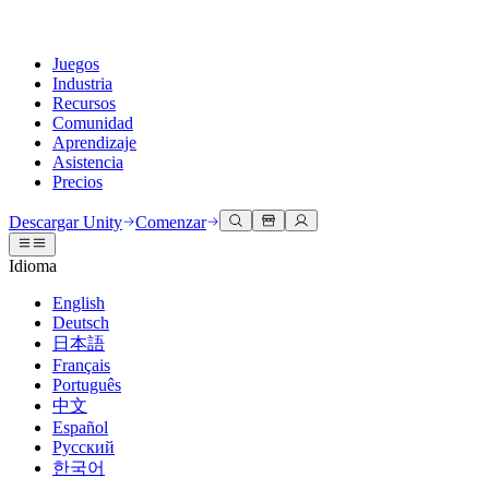
Juegos
Industria
Recursos
Comunidad
Aprendizaje
Asistencia
Precios
Desarrollar
Casos de uso
Biblioteca técnica
Centro de la comunidad
Para todos los niveles
Opciones de soporte
Descargar Unity
Comenzar
Motor de Unity
Colaboración 3D
Documentación
Discusiones
Unity Learn
Obtener ayuda
Idioma
Crea juegos 2D y 3D para cualquier plataforma
Construye y revisa proyectos 3D en tiempo real
Domina las habilidades de Unity de forma gratuita
Ayudándote a tener éxito con Unity
Manuales de usuario oficiales y referencias de API
Discute, resuelve problemas y conéctate
English
Colaboración
Capacitación envolvente
Capacitación profesional
Planes de éxito
Deutsch
Herramientas para desarrolladores
Eventos
Colabora e itera rápidamente con tu equipo
Capacitación en entornos envolventes
Mejora tu equipo con entrenadores de Unity
Alcanza tus metas más rápido con soporte experto
日本語
Versiones de lanzamiento y rastreador de problemas
Eventos globales y locales
Descargar Unity
¿No tienes experiencia con Unity?
Français
Historias de la comunidad
Experiencias del cliente
PREGUNTAS FRECUENTES
Português
Hoja de ruta
Planes y precios
Crea experiencias interactivas en 3D
Primeros pasos
Respuestas a preguntas comunes
中文
Revisar características próximas
Hecho con Unity
Implementar
Industrias
Pon en marcha tu aprendizaje
Español
Presentando a los creadores de Unity
Русский
Contáctanos
Glosario
한국어
Multiplataforma
Fabricación
Rutas esenciales de Unity
Conéctate con nuestro equipo
Biblioteca de términos técnicos
Transmisiones en vivo