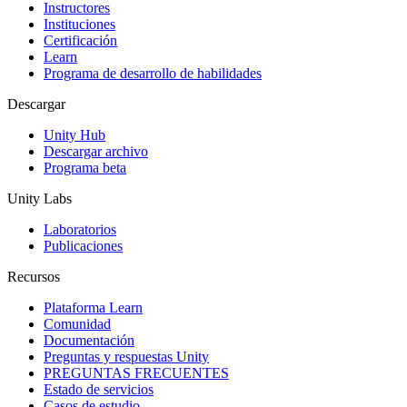
Instructores
Juegos XR
Instituciones
Lanza juegos XR en múltiples plataformas
Certificación
Learn
Programa de desarrollo de habilidades
Juegos multijugador
Simplifica el desarrollo de juegos multijugador
Descargar
Unity Hub
Descargar archivo
Programa beta
Unity Labs
Laboratorios
Publicaciones
Recursos
Plataforma Learn
Comunidad
Documentación
Preguntas y respuestas Unity
PREGUNTAS FRECUENTES
Estado de servicios
Casos de estudio