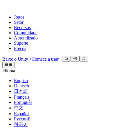
Jogos
Setor
Recursos
Comunidade
Aprendizado
Suporte
Preços
Desenvolva
Casos de uso
Biblioteca técnica
Central da Comunidade
Para todos os níveis
Opções de suporte
Baixe o Unity
Comece a usar
Engine do Unity
Colaboração 3D
Documentação
Discussões
Unity Learn
Obter ajuda
Idioma
Crie jogos 2D e 3D para qualquer plataforma
Construa e revise projetos 3D em tempo real
Domine habilidades do Unity gratuitamente
Ajudando você a ter sucesso com Unity
Manuais do usuário oficiais e referências de API
Discutir, resolver problemas e conectar
English
Colaboração
Treinamento imersivo
Treinamento profissional
Planos de sucesso
Deutsch
Ferramentas de desenvolvedor
Eventos
Colabore e itere rapidamente com sua equipe
Treine em ambientes imersivos
Aprimore sua equipe com treinadores do Unity
Alcance seus objetivos mais rápido com suporte especializado
日本語
Versões de lançamento e rastreador de problemas
Eventos globais e locais
Baixe o Unity
É iniciante no Unity?
Français
Histórias da comunidade
Experiências do cliente
Perguntas frequentes
Português
Roteiro
Planos e preços
Crie experiências interativas em 3D
Conceitos básicos
Respostas para perguntas comuns
中文
Revisar recursos futuros
Made with Unity
Implante
Setores
Inicie seu aprendizado
Español
Mostrando criadores do Unity
Русский
Entre em contato conosco
Glossário
한국어
Multiplataforma
Manufatura
Caminhos Essenciais do Unity
Conecte-se com nossa equipe
Biblioteca de termos técnicos
Transmissões ao vivo