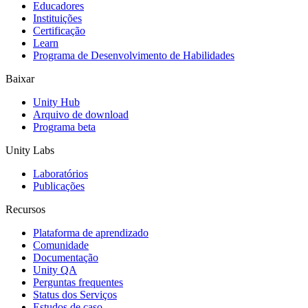
Educadores
Jogos XR
Instituições
Lance jogos XR em várias plataformas
Certificação
Learn
Programa de Desenvolvimento de Habilidades
Jogos com multijogador
Simplifique o desenvolvimento de jogos multiplayer
Baixar
Unity Hub
Arquivo de download
Programa beta
Unity Labs
Laboratórios
Publicações
Recursos
Plataforma de aprendizado
Comunidade
Documentação
Unity QA
Perguntas frequentes
Status dos Serviços
Estudos de caso