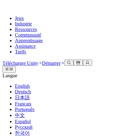
Jeux
Industrie
Ressources
Communauté
Apprentissage
Assistance
Tarifs
Développer
Cas d’utilisation
Bibliothèque technique
Centre communautaire
Pour tous les niveaux
Options d'assistance
Télécharger Unity
Démarrer
Moteur Unity
Collaboration 3D
Documentation
Discussions
Unity Learn
Obtenir de l'aide
Langue
Créez des jeux 2D et 3D pour n'importe quelle plateforme
Construisez et révisez des projets 3D en temps réel
Maîtrisez les compétences Unity gratuitement
Vous aider à réussir avec Unity
Manuels d'utilisation officiels et références API
Discuter, résoudre des problèmes et se connecter
English
Collaboration
Formation immersive
Formation professionnelle
Plans de succès
Deutsch
Outils de développement
Événements
Collaborez et itérez rapidement avec votre équipe
Entraînez-vous dans des environnements immersifs
Améliorez votre équipe avec des formateurs Unity
Atteignez vos objectifs plus rapidement avec un support expert
日本語
Versions de publication et suivi des problèmes
Événements mondiaux et locaux
Télécharger Unity
Vous découvrez Unity ?
Français
Histoires de la communauté
Expériences client
FAQ
Português
Feuille de route
Offres et tarifs
Créez des expériences interactives 3D
Démarrer
Réponses aux questions courantes
中文
Examiner les fonctionnalités à venir
Made with Unity
Déployez
Secteurs
Démarrez votre apprentissage
Español
Mise en avant des créateurs Unity
Русский
Contactez-nous.
Glossaire
한국어
Multiplateforme
Fabrication
Parcours essentiels Unity
Connectez-vous avec notre équipe
Bibliothèque de termes techniques
Diffusions en direct