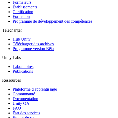
Jeux XR
Formateurs
Lancez des jeux XR sur plusieurs plateformes
Établissements
Certification
Formation
Jeux multijoueur
Programme de développement des compétences
Simplifiez le développement de jeux multijoueurs
Télécharger
Hub Unity
Télécharger des archives
Programme version Bêta
Unity Labs
Laboratoires
Publications
Ressources
Plateforme d'apprentissage
Communauté
Documentation
Unity QA
FAQ
État des services
Études de cas