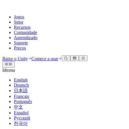
Jogos
Setor
Recursos
Comunidade
Aprendizado
Suporte
Preços
Desenvolva
Casos de uso
Biblioteca técnica
Central da Comunidade
Para todos os níveis
Opções de suporte
Baixe o Unity
Comece a usar
Engine do Unity
Colaboração 3D
Documentação
Discussões
Unity Learn
Obter ajuda
Idioma
Crie jogos 2D e 3D para qualquer plataforma
Construa e revise projetos 3D em tempo real
Domine habilidades do Unity gratuitamente
Ajudando você a ter sucesso com Unity
Manuais do usuário oficiais e referências de API
Discutir, resolver problemas e conectar
English
Colaboração
Treinamento imersivo
Treinamento profissional
Planos de sucesso
Deutsch
Ferramentas de desenvolvedor
Eventos
Colabore e itere rapidamente com sua equipe
Treine em ambientes imersivos
Aprimore sua equipe com treinadores do Unity
Alcance seus objetivos mais rápido com suporte especializado
日本語
Versões de lançamento e rastreador de problemas
Eventos globais e locais
Baixe o Unity
É iniciante no Unity?
Français
Histórias da comunidade
Experiências do cliente
Perguntas frequentes
Português
Roteiro
Planos e preços
Crie experiências interativas em 3D
Conceitos básicos
Respostas para perguntas comuns
中文
Revisar recursos futuros
Made with Unity
Implante
Setores
Inicie seu aprendizado
Español
Mostrando criadores do Unity
Русский
Entre em contato conosco
Glossário
한국어
Multiplataforma
Manufatura
Caminhos Essenciais do Unity
Conecte-se com nossa equipe
Biblioteca de termos técnicos
Transmissões ao vivo