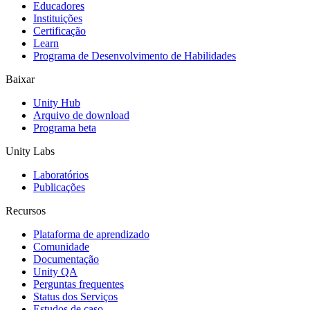
Jogos XR
Educadores
Lance jogos XR em várias plataformas
Instituições
Certificação
Learn
Jogos com multijogador
Programa de Desenvolvimento de Habilidades
Simplifique o desenvolvimento de jogos multiplayer
Baixar
Unity Hub
Arquivo de download
Programa beta
Unity Labs
Laboratórios
Publicações
Recursos
Plataforma de aprendizado
Comunidade
Documentação
Unity QA
Perguntas frequentes
Status dos Serviços
Estudos de caso