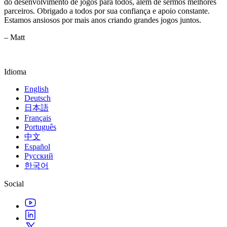
do desenvolvimento de jogos para todos, além de sermos melhores
parceiros. Obrigado a todos por sua confiança e apoio constante.
Estamos ansiosos por mais anos criando grandes jogos juntos.
– Matt
Idioma
English
Deutsch
日本語
Français
Português
中文
Español
Русский
한국어
Social