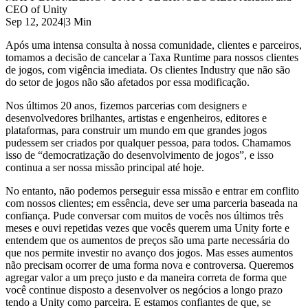
Descubra mais de 25 plataformas que o Unity suporta
Alcançar excelência operacional
É iniciante no Unity? Comece sua jornada
CEO of Unity
Insights
Junte-se a desenvolvedores, criadores e insiders
Sep 12, 2024
|
3 Min
LiveOps
Varejo
Tutoriais
Estudos de caso
Prêmios Unity
Insights pós-lançamento e operações de jogos ao vivo
Transformar experiências em loja em experiências online
Dicas práticas e melhores práticas
Após uma intensa consulta à nossa comunidade, clientes e parceiros,
Histórias de sucesso do mundo real
Celebrando criadores do Unity em todo o mundo
Amplie
Educação
tomamos a decisão de cancelar a Taxa Runtime para nossos clientes
de jogos, com vigência imediata. Os clientes Industry que não são
Automotivo
Guias de melhores práticas
do setor de jogos não são afetados por essa modificação.
Aquisição de usuários
Impulsione a inovação e as experiências dentro do carro
Para estudantes
Dicas e truques de especialistas
Seja descoberto e adquira usuários móveis
Veja todas as indústrias
Impulsione sua carreira
Nos últimos 20 anos, fizemos parcerias com designers e
desenvolvedores brilhantes, artistas e engenheiros, editores e
Demonstrações
In-App Purchase
Para educadores
plataformas, para construir um mundo em que grandes jogos
Demonstrações, amostras e blocos de construção
Gerencie as IAP em todas as lojas e no modelo D2C (direto ao
Impulsione seu ensino
pudessem ser criados por qualquer pessoa, para todos. Chamamos
Todos os recursos
consumidor).
isso de “democratização do desenvolvimento de jogos”, e isso
Novidades
Concessão de Licença Educacional
continua a ser nossa missão principal até hoje.
Monetização
Leve o poder do Unity para sua instituição
Blog
Conecte jogadores com os jogos certos
No entanto, não podemos perseguir essa missão e entrar em conflito
Atualizações, informações e dicas técnicas
Anuncie com o Unity
Monetize com o Unity
com nossos clientes; em essência, deve ser uma parceria baseada na
Certificações
Casos de uso
confiança. Pude conversar com muitos de vocês nos últimos três
Prove sua maestria em Unity
meses e ouvi repetidas vezes que vocês querem uma Unity forte e
Notícias
entendem que os aumentos de preços são uma parte necessária do
Notícias, histórias e centro de imprensa
Jogos de dispositivos móveis
que nos permite investir no avanço dos jogos. Mas esses aumentos
Crie e faça crescer sucessos móveis com o Unity
não precisam ocorrer de uma forma nova e controversa. Queremos
agregar valor a um preço justo e da maneira correta de forma que
Jogos Independentes
você continue disposto a desenvolver os negócios a longo prazo
Lance grandes jogos com pequenas equipes
tendo a Unity como parceira. E estamos confiantes de que, se