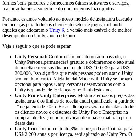
formos bons parceiros e fornecermos ótimos softwares e serviços,
Jogos XR
mal arranhamos a superfície do que podemos fazer juntos.
Lance jogos XR em várias plataformas
Portanto, estamos voltando ao nosso modelo de assinatura baseado
em licenças para todos os clientes do setor de jogos, incluindo
Jogos com multijogador
aqueles que adotarem o
Unity 6
, a versão mais estável e de melhor
Simplifique o desenvolvimento de jogos multiplayer
desempenho do Unity, ainda este ano.
Veja a seguir o que se pode esperar:
Unity Personal:
Conforme anunciado no ano passado, o
Unity Personalpermanecerá gratuito e dobraremos o teto atual
de receita e recursos financeiros de US$ 100.000 para US$
200.000. Isso significa que mais pessoas podem usar o Unity
sem nenhum custo. A tela inicial Made with Unity se tornará
opcional para jogos Unity Personal desenvolvidos com o
Unity 6 quando ele for lançado no final deste ano.
Unity Pro e Unity Enterprise:
Modificaremos os preços das
assinaturas e os limites de receita anual qualificada, a partir de
1º de janeiro de 2025. Essas alterações serão aplicadas a todos
os clientes novos e existentes do Unity Pro e Enterprise na
compra, atualização ou renovação de uma assinatura a partir
dessa data.
Unity Pro:
Um aumento de 8% no preço da assinatura, para
US$ 2.200 anuais por licença, será aplicado ao Unity Pro. O