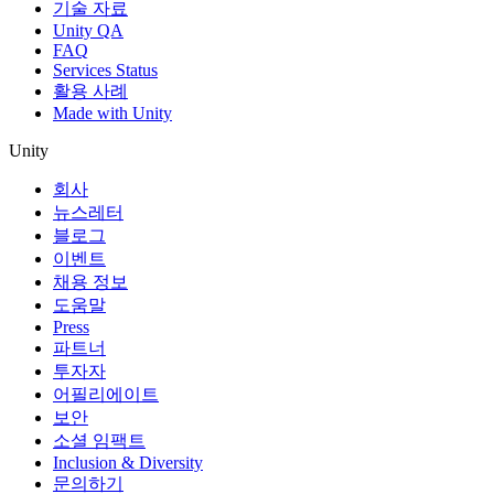
기술 자료
Unity QA
FAQ
Services Status
활용 사례
Made with Unity
Unity
회사
뉴스레터
블로그
이벤트
채용 정보
도움말
Press
파트너
투자자
어필리에이트
보안
소셜 임팩트
Inclusion & Diversity
문의하기