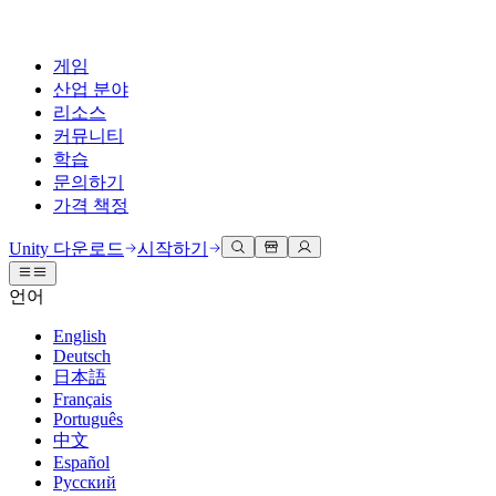
게임
산업 분야
리소스
커뮤니티
학습
문의하기
가격 책정
개발
활용 부문
테크니컬 라이브러리
커뮤니티 허브
모든 레벨 지원
지원 옵션
Unity 다운로드
시작하기
Unity Learn
Unity 엔진
3D 협업
기술 자료
토론
도움 받기
언어
무료로 Unity 기술 마스터
모든 플랫폼 위한 2D 및 3D 게임 제작
실시간 3D 프로젝트 빌드 및 검토
성공을 위한 Unity
공식 유저. '광고 지면'의 타겟 고객 매뉴얼 및 API 레퍼런스
토론, 문제 해결, 소통
English
전문 교육
Deutsch
협업
몰입형 교육
Success 플랜
개발자 툴
이벤트
日本語
Unity 강사와 함께 팀의 역량을 강화하세요
팀과 함께 신속한 협업과 반복 작업을 수행하세요.
몰입도 높은 환경 제작
전문가 지원을 통해 더 빠르게 목표 도달률 달성
릴리스 버전 및 이슈 트래커
글로벌 이벤트 및 현지 이벤트
Français
Unity 처음 사용하시나요
Unity 다운로드
Português
커뮤니티 사례
FAQ
고객 경험
中文
로드맵
시작하기
일반적인 질문에 대한 답변
플랜 및 가격
인터랙티브 3D 경험 제작
Español
Made with Unity
예정된 기능 검토
학습 시작하기
배포
산업 분야
Русский
Unity 크리에이터 소개