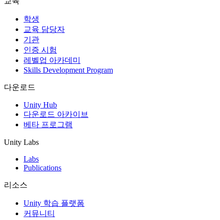
교육
인디 게임
학생
소규모 팀으로 대작 게임을 출시하세요.
교육 담당자
기관
인증 시험
XR 게임
레벨업 아카데미
여러 플랫폼에서 XR 게임을 출시하세요.
Skills Development Program
멀티플레이어 게임
다운로드
멀티플레이어 게임 개발을 간소화하세요.
Unity Hub
다운로드 아카이브
베타 프로그램
Unity Labs
Labs
Publications
리소스
Unity 학습 플랫폼
커뮤니티