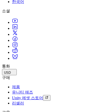
문의하기
한국어
용어집
Unity 필수 학습 길잡이
유니티 팀과 소통하기
멀티플랫폼
제조업
Livestreams
소셜
기술 용어 라이브러리
Unity 사용이 처음이신가요? 여정 시작하기
Unity가 지원하는 25개 이상의 플랫폼을 살펴보세요.
운영 우수성 확보
개발자, 크리에이터, Insider와의 소통
분석 자료
사용법 가이드
LiveOps
리테일
Unity Awards
활용 사례
출시 후 인사이트를 확인하고 라이브 게임을 운영하세요.
실용적인 팁 및 베스트 프랙티스
상점 경험을 온라인 경험으로 전환
전 세계 Unity 크리에이터 축하
실제 성공 사례
성장
교육
자동차
베스트 프랙티스 가이드
사용자 확보
학생용
혁신을 가속화하고 차량 내 경험을 향상시키세요.
전문가 팁
모바일 사용자를 검색하고 Acquire
커리어 시작하기
모든 산업 보기
데모
인앱 결제
교육 담당자 대상 교육
데모, 샘플 및 빌딩 블록
통화
매장 및 D2C 전반에 걸쳐 IAP 관리하세요.
교육 효율 극대화
모든 리소스
USD
새로운 기능
수익화
교육 라이선스
구매
적합한 게임으로 플레이어 연결
교육 기관에 Unity 강력한 기능 도입
제품
블로그
Unity로 광고하세요
Unity로 수익화하세요
유니티 애즈
업데이트, 정보, 기술 팁
활용 부문
자격증
Unity 에셋 스토어
Unity 숙련도를 입증하세요
리셀러
뉴스
모바일 게임
뉴스, 스토리, 보도 센터
Unity로 모바일 히트작을 제작하고 성장시키세요.