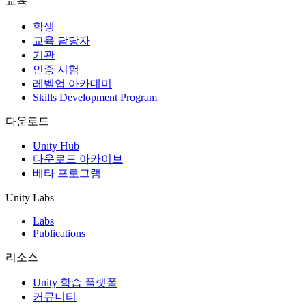
교육
인디 게임
학생
소규모 팀으로 대작 게임을 출시하세요.
교육 담당자
기관
인증 시험
XR 게임
레벨업 아카데미
여러 플랫폼에서 XR 게임을 출시하세요.
Skills Development Program
멀티플레이어 게임
다운로드
멀티플레이어 게임 개발을 간소화하세요.
Unity Hub
다운로드 아카이브
베타 프로그램
Unity Labs
Labs
Publications
리소스
Unity 학습 플랫폼
커뮤니티