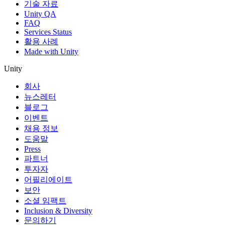
기술 자료
Unity QA
FAQ
Services Status
활용 사례
Made with Unity
Unity
회사
뉴스레터
블로그
이벤트
채용 정보
도움말
Press
파트너
투자자
어필리에이트
보안
소셜 임팩트
Inclusion & Diversity
문의하기