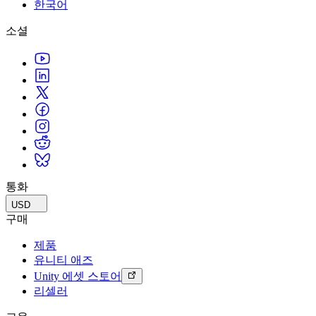
문의하기
한국어
용어집
Unity 필수 학습 길잡이
유니티 팀과 소통하기
멀티플랫폼
제조업
Livestreams
소셜
기술 용어 라이브러리
Unity 사용이 처음이신가요? 여정 시작하기
Unity가 지원하는 25개 이상의 플랫폼을 살펴보세요.
운영 우수성 확보
개발자, 크리에이터, Insider와의 소통
분석 자료
사용법 가이드
LiveOps
리테일
Unity Awards
활용 사례
출시 후 인사이트를 확인하고 라이브 게임을 운영하세요.
실용적인 팁 및 베스트 프랙티스
상점 경험을 온라인 경험으로 전환
전 세계 Unity 크리에이터 축하
실제 성공 사례
성장
교육
자동차
베스트 프랙티스 가이드
사용자 확보
학생용
혁신을 가속화하고 차량 내 경험을 향상시키세요.
전문가 팁
모바일 사용자를 검색하고 Acquire
커리어 시작하기
모든 산업 보기
데모
인앱 결제
교육 담당자 대상 교육
데모, 샘플 및 빌딩 블록
통화
매장 및 D2C 전반에 걸쳐 IAP 관리하세요.
교육 효율 극대화
모든 리소스
USD
새로운 기능
수익화
교육 라이선스
구매
적합한 게임으로 플레이어 연결
교육 기관에 Unity 강력한 기능 도입
제품
블로그
Unity로 광고하세요
Unity로 수익화하세요
유니티 애즈
업데이트, 정보, 기술 팁
활용 부문
자격증
Unity 에셋 스토어
Unity 숙련도를 입증하세요
리셀러
뉴스
모바일 게임
뉴스, 스토리, 보도 센터
Unity로 모바일 히트작을 제작하고 성장시키세요.