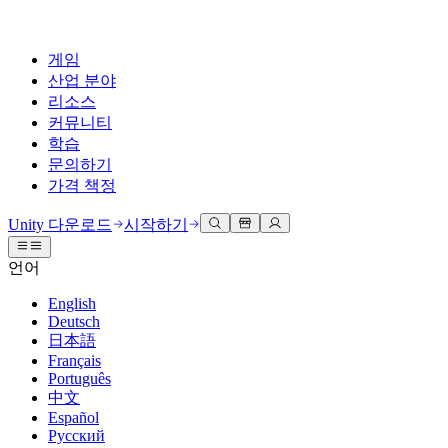
게임
산업 분야
리소스
커뮤니티
학습
문의하기
가격 책정
개발
활용 부문
테크니컬 라이브러리
커뮤니티 허브
모든 레벨 지원
지원 옵션
Unity 다운로드
시작하기
Unity Learn
Unity 엔진
3D 협업
기술 자료
토론
도움 받기
언어
무료로 Unity 기술 마스터
모든 플랫폼 위한 2D 및 3D 게임 제작
실시간 3D 프로젝트 빌드 및 검토
성공을 위한 Unity
공식 유저. '광고 지면'의 타겟 고객 매뉴얼 및 API 레퍼런스
토론, 문제 해결, 소통
English
전문 교육
Deutsch
협업
몰입형 교육
Success 플랜
개발자 툴
이벤트
日本語
Unity 강사와 함께 팀의 역량을 강화하세요
팀과 함께 신속한 협업과 반복 작업을 수행하세요.
몰입도 높은 환경 제작
전문가 지원을 통해 더 빠르게 목표 도달률 달성
릴리스 버전 및 이슈 트래커
글로벌 이벤트 및 현지 이벤트
Français
Unity 처음 사용하시나요
Unity 다운로드
Português
커뮤니티 사례
FAQ
고객 경험
中文
로드맵
시작하기
일반적인 질문에 대한 답변
플랜 및 가격
인터랙티브 3D 경험 제작
Español
Made with Unity
예정된 기능 검토
학습 시작하기
배포
산업 분야
Русский
Unity 크리에이터 소개