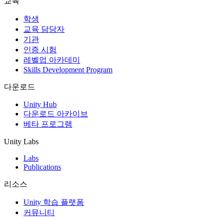
교육
인디 게임
학생
소규모 팀으로 대작 게임을 출시하세요.
교육 담당자
기관
인증 시험
XR 게임
레벨업 아카데미
여러 플랫폼에서 XR 게임을 출시하세요.
Skills Development Program
멀티플레이어 게임
다운로드
멀티플레이어 게임 개발을 간소화하세요.
Unity Hub
다운로드 아카이브
베타 프로그램
Unity Labs
Labs
Publications
리소스
Unity 학습 플랫폼
커뮤니티