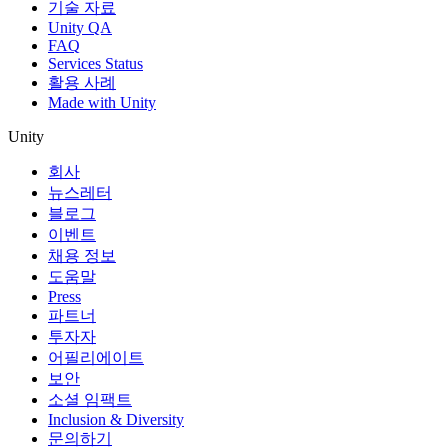
기술 자료
Unity QA
FAQ
Services Status
활용 사례
Made with Unity
Unity
회사
뉴스레터
블로그
이벤트
채용 정보
도움말
Press
파트너
투자자
어필리에이트
보안
소셜 임팩트
Inclusion & Diversity
문의하기