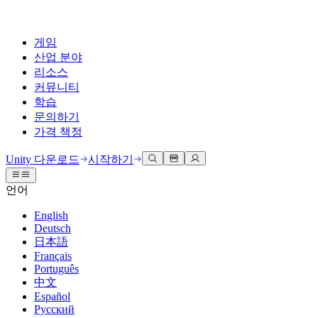
게임
산업 분야
리소스
커뮤니티
학습
문의하기
가격 책정
개발
활용 부문
테크니컬 라이브러리
커뮤니티 허브
모든 레벨 지원
지원 옵션
Unity 다운로드
시작하기
Unity Learn
Unity 엔진
3D 협업
기술 자료
토론
도움 받기
언어
무료로 Unity 기술 마스터
모든 플랫폼 위한 2D 및 3D 게임 제작
실시간 3D 프로젝트 빌드 및 검토
성공을 위한 Unity
공식 유저. '광고 지면'의 타겟 고객 매뉴얼 및 API 레퍼런스
토론, 문제 해결, 소통
English
전문 교육
Deutsch
협업
몰입형 교육
Success 플랜
개발자 툴
이벤트
日本語
Unity 강사와 함께 팀의 역량을 강화하세요
팀과 함께 신속한 협업과 반복 작업을 수행하세요.
몰입도 높은 환경 제작
전문가 지원을 통해 더 빠르게 목표 도달률 달성
릴리스 버전 및 이슈 트래커
글로벌 이벤트 및 현지 이벤트
Français
Unity 처음 사용하시나요
Unity 다운로드
Português
커뮤니티 사례
FAQ
고객 경험
中文
로드맵
시작하기
일반적인 질문에 대한 답변
플랜 및 가격
인터랙티브 3D 경험 제작
Español
Made with Unity
예정된 기능 검토
학습 시작하기
배포
산업 분야
Русский
Unity 크리에이터 소개