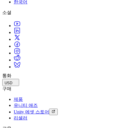
문의하기
한국어
용어집
Unity 필수 학습 길잡이
유니티 팀과 소통하기
멀티플랫폼
제조업
Livestreams
소셜
기술 용어 라이브러리
Unity 사용이 처음이신가요? 여정 시작하기
Unity가 지원하는 25개 이상의 플랫폼을 살펴보세요.
운영 우수성 확보
개발자, 크리에이터, Insider와의 소통
분석 자료
사용법 가이드
LiveOps
리테일
Unity Awards
활용 사례
출시 후 인사이트를 확인하고 라이브 게임을 운영하세요.
실용적인 팁 및 베스트 프랙티스
상점 경험을 온라인 경험으로 전환
전 세계 Unity 크리에이터 축하
실제 성공 사례
성장
교육
자동차
베스트 프랙티스 가이드
사용자 확보
학생용
혁신을 가속화하고 차량 내 경험을 향상시키세요.
전문가 팁
모바일 사용자를 검색하고 Acquire
커리어 시작하기
모든 산업 보기
데모
인앱 결제
교육 담당자 대상 교육
데모, 샘플 및 빌딩 블록
통화
매장 및 D2C 전반에 걸쳐 IAP 관리하세요.
교육 효율 극대화
모든 리소스
USD
새로운 기능
수익화
교육 라이선스
구매
적합한 게임으로 플레이어 연결
교육 기관에 Unity 강력한 기능 도입
제품
블로그
Unity로 광고하세요
Unity로 수익화하세요
유니티 애즈
업데이트, 정보, 기술 팁
활용 부문
자격증
Unity 에셋 스토어
Unity 숙련도를 입증하세요
리셀러
뉴스
모바일 게임
뉴스, 스토리, 보도 센터
Unity로 모바일 히트작을 제작하고 성장시키세요.