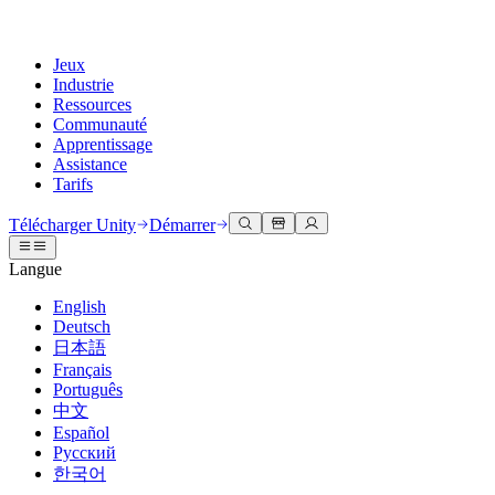
Jeux
Industrie
Ressources
Communauté
Apprentissage
Assistance
Tarifs
Développer
Cas d’utilisation
Bibliothèque technique
Centre communautaire
Pour tous les niveaux
Options d'assistance
Télécharger Unity
Démarrer
Moteur Unity
Collaboration 3D
Documentation
Discussions
Unity Learn
Obtenir de l'aide
Langue
Créez des jeux 2D et 3D pour n'importe quelle plateforme
Construisez et révisez des projets 3D en temps réel
Maîtrisez les compétences Unity gratuitement
Vous aider à réussir avec Unity
Manuels d'utilisation officiels et références API
Discuter, résoudre des problèmes et se connecter
English
Collaboration
Formation immersive
Formation professionnelle
Plans de succès
Deutsch
Outils de développement
Événements
Collaborez et itérez rapidement avec votre équipe
Entraînez-vous dans des environnements immersifs
Améliorez votre équipe avec des formateurs Unity
Atteignez vos objectifs plus rapidement avec un support expert
日本語
Versions de publication et suivi des problèmes
Événements mondiaux et locaux
Télécharger Unity
Vous découvrez Unity ?
Français
Histoires de la communauté
Expériences client
FAQ
Português
Feuille de route
Offres et tarifs
Créez des expériences interactives 3D
Démarrer
Réponses aux questions courantes
中文
Examiner les fonctionnalités à venir
Made with Unity
Déployez
Secteurs
Démarrez votre apprentissage
Español
Mise en avant des créateurs Unity
Русский
Contactez-nous.
Glossaire
한국어
Multiplateforme
Fabrication
Parcours essentiels Unity
Connectez-vous avec notre équipe
Bibliothèque de termes techniques
Diffusions en direct