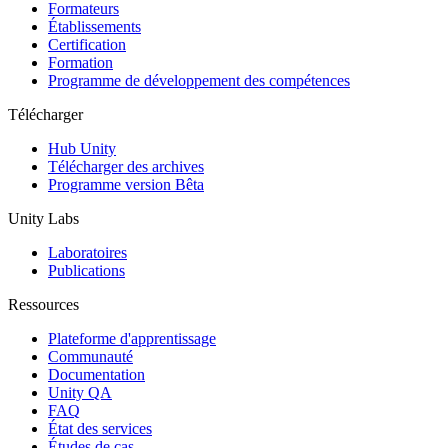
Jeux XR
Formateurs
Lancez des jeux XR sur plusieurs plateformes
Établissements
Certification
Formation
Jeux multijoueur
Programme de développement des compétences
Simplifiez le développement de jeux multijoueurs
Télécharger
Hub Unity
Télécharger des archives
Programme version Bêta
Unity Labs
Laboratoires
Publications
Ressources
Plateforme d'apprentissage
Communauté
Documentation
Unity QA
FAQ
État des services
Études de cas