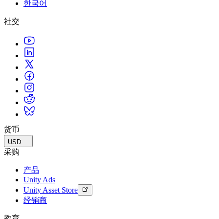
한국어
联系我们
术语表
Unity基础路径
多平台
制造业
与我们的团队联系
直播活动
社交
技术术语库
你是Unity 新手？开始您的旅程
探索 Unity 支持的超过 25 个平台
实现运营卓越
加入开发者、创作者和内部人员
洞察
使用指南
常态化运营
零售
Unity奖项
案例分析
可操作的技巧和最佳实践
游戏上线后的数据洞察与常态化运营
将店内体验转化为在线体验
庆祝全球的Unity创作者
真实成功案例
教育
Grow
汽车
最佳实践指南
用户获取
对于学生
提升创新能力和车内体验
专家提示和技巧
被发现并获取移动用户
开启您的职业生涯
查看所有行业
演示
应用内购
对于教育者
演示、示例和构建模块
货币
管理跨门店和D2C渠道的IAP（应用内购买）
增强您的教学
所有资源
USD
新增功能
商业化
教育资助许可证
采购
将玩家与合适的游戏连接
将Unity的力量带入您的机构
产品
博客
通过 Unity 投放广告
通过 Unity 实现变现
Unity Ads
更新、信息和技术提示
使用案例
认证
Unity Asset Store
证明您的Unity精通
经销商
新闻
移动游戏
新闻、故事和新闻中心
使用 Unity 打造移动端爆款游戏
教育