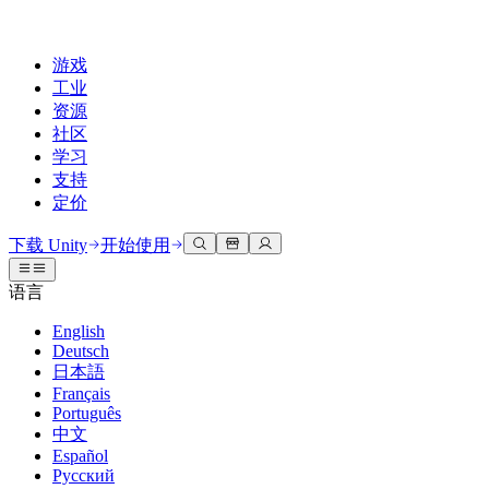
游戏
工业
资源
社区
学习
支持
定价
开发
使用案例
技术库
社区中心
适合每个级别
支持选项
下载 Unity
开始使用
Unity Learn
Unity 引擎
3D协作
文档
讨论
获取帮助
语言
免费掌握Unity技能
为任何平台构建2D和3D游戏
实时构建和审查3D项目
帮助您在Unity中取得成功
官方用户手册和API参考
讨论、解决问题和连接
English
专业培训
Deutsch
协作
沉浸式培训
成功计划
开发者工具
事件
日本語
通过Unity培训师提升您的团队
与团队协作并快速迭代
在沉浸式环境中培训
通过专家支持更快实现目标
发布版本和问题跟踪器
全球和本地活动
Français
Unity新手
下载 Unity
Português
社区故事
客户体验
常见问题解答
中文
路线图
准备开始
计划和定价
创建互动3D体验
常见问题解答
Español
Made with Unity
查看即将推出的功能
开始您的学习
部署
行业
Русский
展示Unity创作者