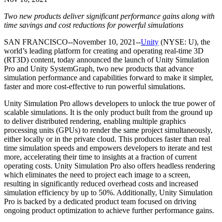
Découvrez plus de 25 plateformes prises en charge par Unity
Atteindre l'excellence opérationnelle
Vous découvrez Unity ? Commencez votre parcours
Informations
Rejoignez les développeurs, créateurs et initiés
Two new products deliver significant performance gains along with
LiveOps
Distribution
Guides pratiques
time savings and cost reductions for powerful simulations
Études de cas
Unity Awards
Informations post-lancement et opérations de jeu en direct
Transformer les expériences en magasin en expériences en ligne
Conseils pratiques et meilleures pratiques
Histoires de succès dans le monde réel
Célébration des créateurs Unity dans le monde entier
Développez
Formation
SAN FRANCISCO--November 10, 2021--
Unity
(NYSE: U), the
Automobile
world’s leading platform for creating and operating real-time 3D
Guides des meilleures pratiques
Acquisition de nouveaux joueurs
Stimulez l'innovation et les expériences en voiture
Pour les étudiants
(RT3D) content, today announced the launch of Unity Simulation
Conseils et astuces d'experts
Faites-vous découvrir et acquérez des utilisateurs mobiles
Voir toutes les industries
Démarrez votre carrière
Pro and Unity SystemGraph, two new products that advance
simulation performance and capabilities forward to make it simpler,
faster and more cost-effective to run powerful simulations.
Démos
Achats intégrés
Pour les enseignants
Démos, échantillons et éléments de base
Gérer IAP entre les magasins et D2C
Boostez votre enseignement
Unity Simulation Pro allows developers to unlock the true power of
Toutes les ressources
scalable simulations. It is the only product built from the ground up
Nouveautés
Monétisation
Licence d'enseignement subventionnée
to deliver distributed rendering, enabling multiple graphics
Connectez les joueurs avec les bons jeux
Apportez la puissance de Unity à votre institution
processing units (GPUs) to render the same project simultaneously,
Blog
Faites de la publicité avec Unity
Monétisez avec Unity
either locally or in the private cloud. This produces faster than real
Mises à jour, informations et conseils techniques
Cas d’utilisation
time simulation speeds and empowers developers to iterate and test
Certifications
more, accelerating their time to insights at a fraction of current
Prouvez votre maîtrise de Unity
Actualités
operating costs. Unity Simulation Pro also offers headless rendering
Jeux mobiles
Actualités, histoires et centre de presse
which eliminates the need to project each image to a screen,
Créez et développez des succès mobiles avec Unity
resulting in significantly reduced overhead costs and increased
simulation efficiency by up to 50%. Additionally, Unity Simulation
Jeux indépendants
Pro is backed by a dedicated product team focused on driving
Lancez de grands jeux avec de petites équipes
ongoing product optimization to achieve further performance gains.