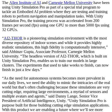
Jeux XR
The
Allen Institute of AI
and
Carnegie Mellon University
have been
Lancez des jeux XR sur plusieurs plateformes
using Unity Simulation Pro as part of a special trial program to
tackle an Embodied AI problem where they are testing and training
robots to perform navigation and manipulation tasks. With Unity
Jeux multijoueur
Simulation Pro, the training process was accelerated from 200
Simplifiez le développement de jeux multijoueurs
frames per second (fps) using one GPU to more than 5000 fps using
32 GPUs.
“
AI2-THOR
is a pioneering simulation environment with the most
diverse repository of indoor scenes and while it provides highly
realistic simulations, this high fidelity is computationally intensive,”
said Abhinav Gupta, Associate Professor, Carnegie Mellon
University. “The headless version of AI2-THOR, which is built on
Unity Simulation Pro, enables us to train our models in large
clusters. The experiments that used to take weeks to finish, can now
finish in just a few days.”
“As the need for autonomous systems becomes more prevalent in
our daily lives, we need the ability to mimic the intricacies of the real
world but that’s often challenging because these simulations are very
cutting edge, requiring large environments, a myriad of sensors and
multiple avatars and agents,” said Danny Lange, Senior Vice
President of Artificial Intelligence, Unity. “Unity Simulation Pro is
purpose built for those building cutting edge simulation applications.
With this product we are enabling a future where we’ll see more