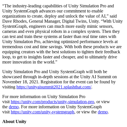
“The industry-leading capabilities of Unity Simulation Pro and
Unity SystemGraph advances our commitment to enable
organizations to create, deploy and unlock the value of AI,” said
Dave Rhodes, General Manager, Digital Twins, Unity. “With Unity
SystemGraph, engineers can much more easily mimic sensors,
cameras and even physical robots in a complex system. Then they
can test and train these systems at faster than real time rates with
Unity Simulation Pro, achieving optimized performance levels at
tremendous cost and time savings. With both these products we are
equipping creators with the best solutions to tighten their feedback
loop, to get to insights faster and cheaper, and to ultimately drive
more innovation in the world.”
Unity Simulation Pro and Unity SystemGraph will both be
showcased through in-depth sessions at the Unity AI Summit on
November 18, 2021. Registration for the event can be found by
visiting
https://unityaisummit2021.splashthat.com/
.
For more information on Unity Simulation Pro
visit
https://unity.com/products/unity-simulation-pro
, or view
the
demo
. For more information on Unity SystemGraph
visit
https://unity.com/unity-systemgraph
, or view the
demo
.
About Unity