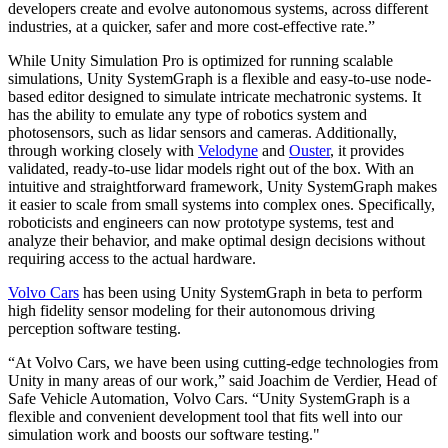
developers create and evolve autonomous systems, across different
industries, at a quicker, safer and more cost-effective rate.”
While Unity Simulation Pro is optimized for running scalable
simulations, Unity SystemGraph is a flexible and easy-to-use node-
based editor designed to simulate intricate mechatronic systems. It
has the ability to emulate any type of robotics system and
photosensors, such as lidar sensors and cameras. Additionally,
through working closely with
Velodyne
and
Ouster
, it provides
validated, ready-to-use lidar models right out of the box. With an
intuitive and straightforward framework, Unity SystemGraph makes
it easier to scale from small systems into complex ones. Specifically,
roboticists and engineers can now prototype systems, test and
analyze their behavior, and make optimal design decisions without
requiring access to the actual hardware.
Volvo Cars
has been using Unity SystemGraph in beta to perform
high fidelity sensor modeling for their autonomous driving
perception software testing.
“At Volvo Cars, we have been using cutting-edge technologies from
Unity in many areas of our work,” said Joachim de Verdier, Head of
Safe Vehicle Automation, Volvo Cars. “Unity SystemGraph is a
flexible and convenient development tool that fits well into our
simulation work and boosts our software testing."