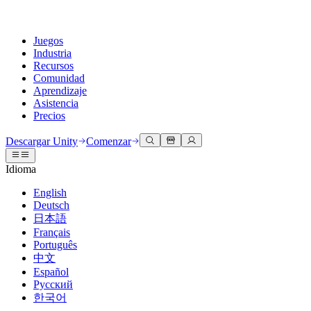
Juegos
Industria
Recursos
Comunidad
Aprendizaje
Asistencia
Precios
Desarrollar
Casos de uso
Biblioteca técnica
Centro de la comunidad
Para todos los niveles
Opciones de soporte
Descargar Unity
Comenzar
Motor de Unity
Colaboración 3D
Documentación
Discusiones
Unity Learn
Obtener ayuda
Idioma
Crea juegos 2D y 3D para cualquier plataforma
Construye y revisa proyectos 3D en tiempo real
Domina las habilidades de Unity de forma gratuita
Ayudándote a tener éxito con Unity
Manuales de usuario oficiales y referencias de API
Discute, resuelve problemas y conéctate
English
Colaboración
Capacitación envolvente
Capacitación profesional
Planes de éxito
Deutsch
Herramientas para desarrolladores
Eventos
Colabora e itera rápidamente con tu equipo
Capacitación en entornos envolventes
Mejora tu equipo con entrenadores de Unity
Alcanza tus metas más rápido con soporte experto
日本語
Versiones de lanzamiento y rastreador de problemas
Eventos globales y locales
Descargar Unity
¿No tienes experiencia con Unity?
Français
Historias de la comunidad
Experiencias del cliente
PREGUNTAS FRECUENTES
Português
Hoja de ruta
Planes y precios
Crea experiencias interactivas en 3D
Primeros pasos
Respuestas a preguntas comunes
中文
Revisar características próximas
Hecho con Unity
Implementar
Industrias
Pon en marcha tu aprendizaje
Español
Presentando a los creadores de Unity
Русский
Contáctanos
Glosario
한국어
Multiplataforma
Fabricación
Rutas esenciales de Unity
Conéctate con nuestro equipo
Biblioteca de términos técnicos
Transmisiones en vivo