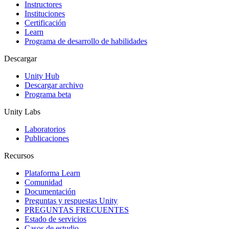
Instructores
Juegos XR
Instituciones
Lanza juegos XR en múltiples plataformas
Certificación
Learn
Programa de desarrollo de habilidades
Juegos multijugador
Simplifica el desarrollo de juegos multijugador
Descargar
Unity Hub
Descargar archivo
Programa beta
Unity Labs
Laboratorios
Publicaciones
Recursos
Plataforma Learn
Comunidad
Documentación
Preguntas y respuestas Unity
PREGUNTAS FRECUENTES
Estado de servicios
Casos de estudio