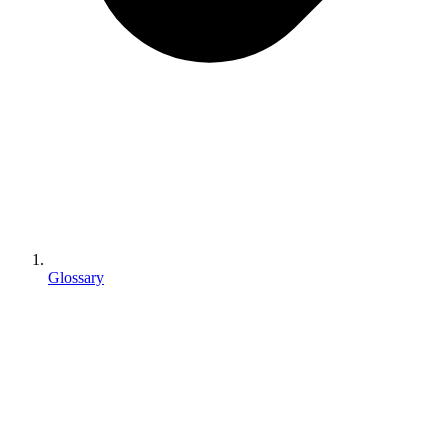
Glossary