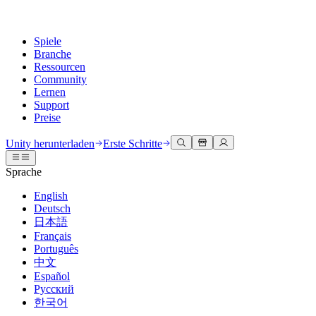
Spiele
Branche
Ressourcen
Community
Lernen
Support
Preise
Entwicklung
Anwendungsfälle
Technische Bibliothek
Community Hub
Für jedes Niveau
Kundendienstoptionen
Unity herunterladen
Erste Schritte
Unity Engine
3D-Zusammenarbeit
Dokumentation
Diskussionen
Unity Learn
Hilfe erhalten
Sprache
Erstellen Sie 2D- und 3D-Spiele für jede Plattform
Erstellen und überprüfen Sie 3D-Projekte in Echtzeit
Meistern Sie Unity-Fähigkeiten kostenlos
Wir helfen Ihnen, mit Unity erfolgreich zu sein
Offizielle Benutzerhandbücher und API-Referenzen
Diskutieren, Probleme lösen und verbinden
English
Zusammenarbeit
Immersive Schulung
Professionelles Training
Erfolgspläne
Deutsch
Entwicklertools
Veranstaltungen
Schnell mit Ihrem Team zusammenarbeiten und iterieren
In immersiven Umgebungen trainieren
Verbessern Sie Ihr Team mit Unity-Trainern
Erreichen Sie Ihre Ziele schneller mit Expertenunterstützung
日本語
Versionsfreigaben und Fehlerverfolgung
Globale und lokale Veranstaltungen
Unity herunterladen
Neu bei Unity
Français
Gemeinschaftsgeschichten
Kundenerlebnisse
FAQ
Português
Roadmap
Abonnements und Preise
Interaktive 3D-Erlebnisse erstellen
Erste Schritte
Antworten auf häufige Fragen
中文
Bevorstehende Funktionen überprüfen
Made with Unity
Bereitstellen
Branchen
Beginnen Sie noch heute mit dem Lernen
Español
Präsentation von Unity-Schöpfern
Русский
Kontakt aufnehmen
Glossar
한국어
Multiplattform
Fertigung
Unity Essential Pathways
Verbinden Sie sich mit unserem Team
Bibliothek technischer Begriffe
Livestreams