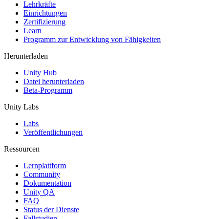
XR-Spiele
Lehrkräfte
XR-Spiele plattformübergreifend starten
Einrichtungen
Zertifizierung
Learn
Multiplayer-Spiele
Programm zur Entwicklung von Fähigkeiten
Vereinfachte Entwicklung von Multiplayer-Spielen
Herunterladen
Unity Hub
Datei herunterladen
Beta-Programm
Unity Labs
Labs
Veröffentlichungen
Ressourcen
Lernplattform
Community
Dokumentation
Unity QA
FAQ
Status der Dienste
Fallstudien