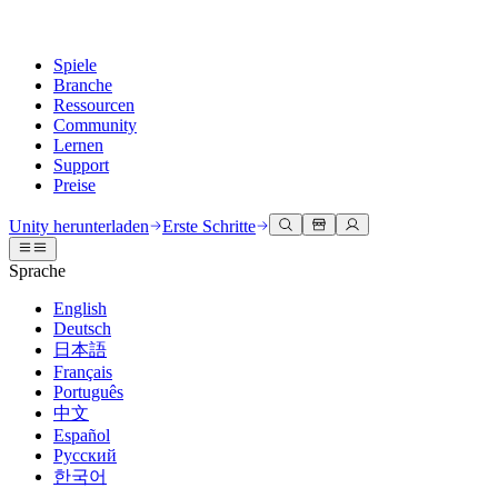
Spiele
Branche
Ressourcen
Community
Lernen
Support
Preise
Entwicklung
Anwendungsfälle
Technische Bibliothek
Community Hub
Für jedes Niveau
Kundendienstoptionen
Unity herunterladen
Erste Schritte
Unity Engine
3D-Zusammenarbeit
Dokumentation
Diskussionen
Unity Learn
Hilfe erhalten
Sprache
Erstellen Sie 2D- und 3D-Spiele für jede Plattform
Erstellen und überprüfen Sie 3D-Projekte in Echtzeit
Meistern Sie Unity-Fähigkeiten kostenlos
Wir helfen Ihnen, mit Unity erfolgreich zu sein
Offizielle Benutzerhandbücher und API-Referenzen
Diskutieren, Probleme lösen und verbinden
English
Zusammenarbeit
Immersive Schulung
Professionelles Training
Erfolgspläne
Deutsch
Entwicklertools
Veranstaltungen
Schnell mit Ihrem Team zusammenarbeiten und iterieren
In immersiven Umgebungen trainieren
Verbessern Sie Ihr Team mit Unity-Trainern
Erreichen Sie Ihre Ziele schneller mit Expertenunterstützung
日本語
Versionsfreigaben und Fehlerverfolgung
Globale und lokale Veranstaltungen
Unity herunterladen
Neu bei Unity
Français
Gemeinschaftsgeschichten
Kundenerlebnisse
FAQ
Português
Roadmap
Abonnements und Preise
Interaktive 3D-Erlebnisse erstellen
Erste Schritte
Antworten auf häufige Fragen
中文
Bevorstehende Funktionen überprüfen
Made with Unity
Bereitstellen
Branchen
Beginnen Sie noch heute mit dem Lernen
Español
Präsentation von Unity-Schöpfern
Русский
Kontakt aufnehmen
Glossar
한국어
Multiplattform
Fertigung
Unity Essential Pathways
Verbinden Sie sich mit unserem Team
Bibliothek technischer Begriffe
Livestreams