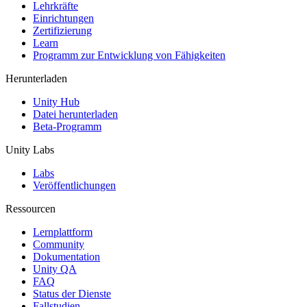
XR-Spiele
Lehrkräfte
XR-Spiele plattformübergreifend starten
Einrichtungen
Zertifizierung
Learn
Multiplayer-Spiele
Programm zur Entwicklung von Fähigkeiten
Vereinfachte Entwicklung von Multiplayer-Spielen
Herunterladen
Unity Hub
Datei herunterladen
Beta-Programm
Unity Labs
Labs
Veröffentlichungen
Ressourcen
Lernplattform
Community
Dokumentation
Unity QA
FAQ
Status der Dienste
Fallstudien