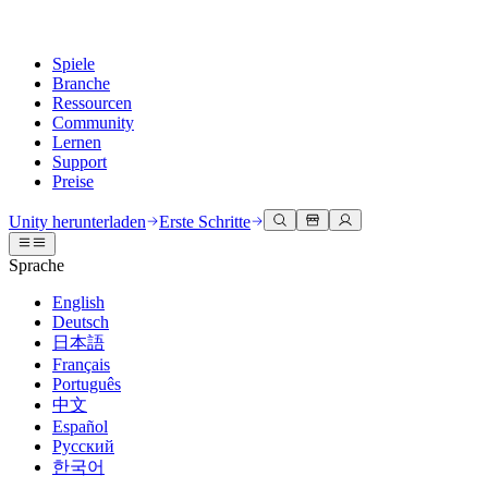
Spiele
Branche
Ressourcen
Community
Lernen
Support
Preise
Entwicklung
Anwendungsfälle
Technische Bibliothek
Community Hub
Für jedes Niveau
Kundendienstoptionen
Unity herunterladen
Erste Schritte
Unity Engine
3D-Zusammenarbeit
Dokumentation
Diskussionen
Unity Learn
Hilfe erhalten
Sprache
Erstellen Sie 2D- und 3D-Spiele für jede Plattform
Erstellen und überprüfen Sie 3D-Projekte in Echtzeit
Meistern Sie Unity-Fähigkeiten kostenlos
Wir helfen Ihnen, mit Unity erfolgreich zu sein
Offizielle Benutzerhandbücher und API-Referenzen
Diskutieren, Probleme lösen und verbinden
English
Zusammenarbeit
Immersive Schulung
Professionelles Training
Erfolgspläne
Deutsch
Entwicklertools
Veranstaltungen
Schnell mit Ihrem Team zusammenarbeiten und iterieren
In immersiven Umgebungen trainieren
Verbessern Sie Ihr Team mit Unity-Trainern
Erreichen Sie Ihre Ziele schneller mit Expertenunterstützung
日本語
Versionsfreigaben und Fehlerverfolgung
Globale und lokale Veranstaltungen
Unity herunterladen
Neu bei Unity
Français
Gemeinschaftsgeschichten
Kundenerlebnisse
FAQ
Português
Roadmap
Abonnements und Preise
Interaktive 3D-Erlebnisse erstellen
Erste Schritte
Antworten auf häufige Fragen
中文
Bevorstehende Funktionen überprüfen
Made with Unity
Bereitstellen
Branchen
Beginnen Sie noch heute mit dem Lernen
Español
Präsentation von Unity-Schöpfern
Русский
Kontakt aufnehmen
Glossar
한국어
Multiplattform
Fertigung
Unity Essential Pathways
Verbinden Sie sich mit unserem Team
Bibliothek technischer Begriffe
Livestreams