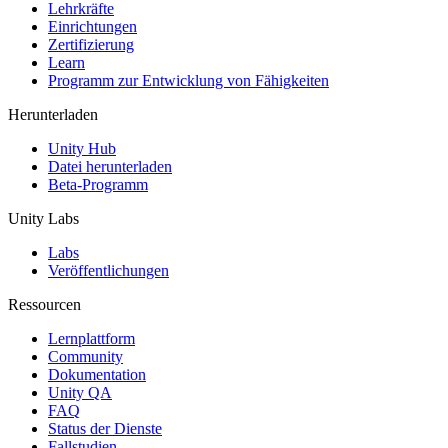
XR-Spiele
Lehrkräfte
XR-Spiele plattformübergreifend starten
Einrichtungen
Zertifizierung
Learn
Multiplayer-Spiele
Programm zur Entwicklung von Fähigkeiten
Vereinfachte Entwicklung von Multiplayer-Spielen
Herunterladen
Unity Hub
Datei herunterladen
Beta-Programm
Unity Labs
Labs
Veröffentlichungen
Ressourcen
Lernplattform
Community
Dokumentation
Unity QA
FAQ
Status der Dienste
Fallstudien