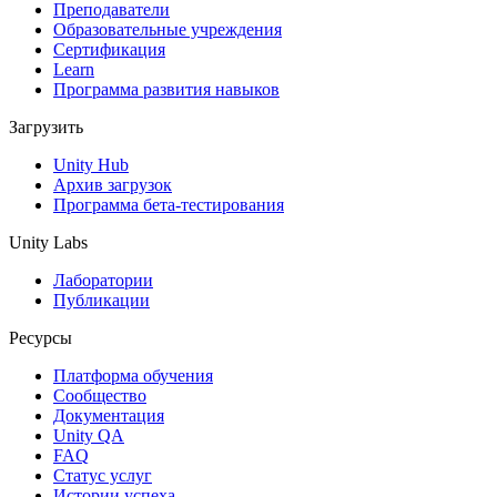
Выпускайте большие игры с небольшими командами
Преподаватели
Образовательные учреждения
XR-игры
Сертификация
Запускайте XR-игры на разных платформах
Learn
Программа развития навыков
Многопользовательские игры
Загрузить
Упрощенное создание многопользовательских игр
Unity Hub
Архив загрузок
Программа бета-тестирования
Unity Labs
Лаборатории
Публикации
Ресурсы
Платформа обучения
Сообщество
Документация
Unity QA
FAQ
Статус услуг
Истории успеха