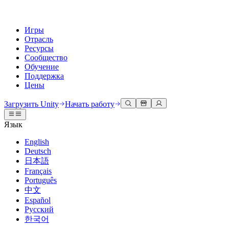
Игры
Отрасль
Ресурсы
Сообщество
Обучение
Поддержка
Цены
Разработка
Примеры использования
Техническая библиотека
Сообщество
Для каждого уровня
Варианты поддержки
Загрузить Unity
Начать работу
Движок Unity
3D сотрудничество
Документация
Обсуждения
Unity Learn
Получить помощь
Язык
Создавайте 2D и 3D игры для любой платформы
Создавайте и просматривайте 3D проекты в реальном времени
Освойте навыки Unity бесплатно
Помогаем вам добиться успеха с Unity
Официальные руководства пользователя и ссылки на API
Обсуждать, решать проблемы и соединяться
English
Совместная работа
Иммерсивное обучение
Профессиональное обучение
Планы успеха
Deutsch
Инструменты для разработчиков
События
Сотрудничайте и быстро вносите изменения с вашей командой
Обучение в иммерсивных средах
Повышайте уровень своей команды с тренерами Unity
Достигайте своих целей быстрее с помощью экспертов
日本語
Версии релизов и трекер проблем
Глобальные и местные события
Загрузить Unity
Не использовали Unity раньше
Français
Истории сообщества
Пользовательские опыты
FAQ
Português
План развития
Тарифы и цены
Создавайте интерактивные 3D опыты
С чего начать
Ответы на часто задаваемые вопросы
中文
Обзор предстоящих функций
Made with Unity
Развертывание
Отрасли
Приступите к обучению
Español
Показ Unity-креаторов
Русский
Связаться с нами
Глоссарий
한국어
Многоплатформенность
Производство
Основные пути Unity
Свяжитесь с нашей командой
Библиотека технических терминов
Прямые трансляции