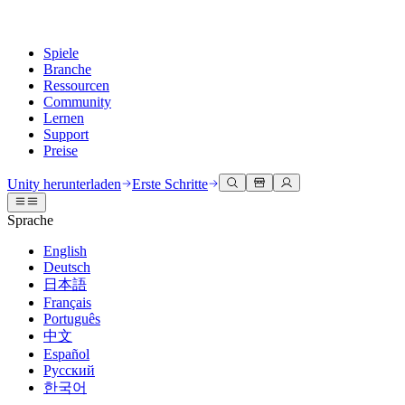
Spiele
Branche
Ressourcen
Community
Lernen
Support
Preise
Entwicklung
Anwendungsfälle
Technische Bibliothek
Community Hub
Für jedes Niveau
Kundendienstoptionen
Unity herunterladen
Erste Schritte
Unity Engine
3D-Zusammenarbeit
Dokumentation
Diskussionen
Unity Learn
Hilfe erhalten
Sprache
Erstellen Sie 2D- und 3D-Spiele für jede Plattform
Erstellen und überprüfen Sie 3D-Projekte in Echtzeit
Meistern Sie Unity-Fähigkeiten kostenlos
Wir helfen Ihnen, mit Unity erfolgreich zu sein
Offizielle Benutzerhandbücher und API-Referenzen
Diskutieren, Probleme lösen und verbinden
English
Zusammenarbeit
Immersive Schulung
Professionelles Training
Erfolgspläne
Deutsch
Entwicklertools
Veranstaltungen
Schnell mit Ihrem Team zusammenarbeiten und iterieren
In immersiven Umgebungen trainieren
Verbessern Sie Ihr Team mit Unity-Trainern
Erreichen Sie Ihre Ziele schneller mit Expertenunterstützung
日本語
Versionsfreigaben und Fehlerverfolgung
Globale und lokale Veranstaltungen
Unity herunterladen
Neu bei Unity
Français
Gemeinschaftsgeschichten
Kundenerlebnisse
FAQ
Português
Roadmap
Abonnements und Preise
Interaktive 3D-Erlebnisse erstellen
Erste Schritte
Antworten auf häufige Fragen
中文
Bevorstehende Funktionen überprüfen
Made with Unity
Bereitstellen
Branchen
Beginnen Sie noch heute mit dem Lernen
Español
Präsentation von Unity-Schöpfern
Русский
Kontakt aufnehmen
Glossar
한국어
Multiplattform
Fertigung
Unity Essential Pathways
Verbinden Sie sich mit unserem Team
Bibliothek technischer Begriffe
Livestreams