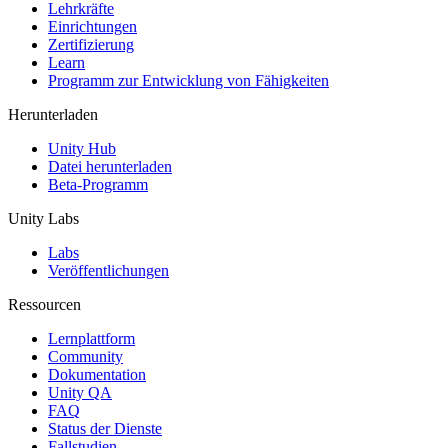
XR-Spiele
Lehrkräfte
XR-Spiele plattformübergreifend starten
Einrichtungen
Zertifizierung
Learn
Multiplayer-Spiele
Programm zur Entwicklung von Fähigkeiten
Vereinfachte Entwicklung von Multiplayer-Spielen
Herunterladen
Unity Hub
Datei herunterladen
Beta-Programm
Unity Labs
Labs
Veröffentlichungen
Ressourcen
Lernplattform
Community
Dokumentation
Unity QA
FAQ
Status der Dienste
Fallstudien