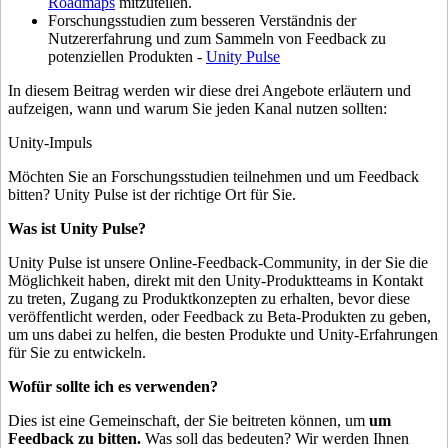
Roadmaps
mitzuteilen.
XR-Spiele
Forschungsstudien zum besseren Verständnis der
XR-Spiele plattformübergreifend starten
Nutzererfahrung und zum Sammeln von Feedback zu
potenziellen Produkten -
Unity Pulse
Multiplayer-Spiele
Vereinfachte Entwicklung von Multiplayer-Spielen
In diesem Beitrag werden wir diese drei Angebote erläutern und
aufzeigen, wann und warum Sie jeden Kanal nutzen sollten:
Unity-Impuls
Möchten Sie an Forschungsstudien teilnehmen und um Feedback
bitten? Unity Pulse ist der richtige Ort für Sie.
Was ist Unity Pulse?
Unity Pulse ist unsere Online-Feedback-Community, in der Sie die
Möglichkeit haben, direkt mit den Unity-Produktteams in Kontakt
zu treten, Zugang zu Produktkonzepten zu erhalten, bevor diese
veröffentlicht werden, oder Feedback zu Beta-Produkten zu geben,
um uns dabei zu helfen, die besten Produkte und Unity-Erfahrungen
für Sie zu entwickeln.
Wofür sollte ich es verwenden?
Dies ist eine Gemeinschaft, der Sie beitreten können, um
um
Feedback zu bitten.
Was soll das bedeuten? Wir werden Ihnen