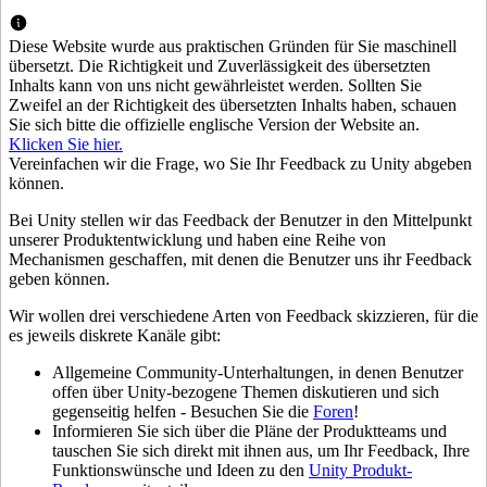
Entdecken Sie 25+ Plattformen, die Unity unterstützt
Betriebliche Exzellenz erreichen
Sind Sie neu bei Unity? Starten Sie Ihre Reise
Einblicke
Schließen Sie sich Entwicklern, Kreativen und Insidern an
LiveOps
Einzelhandel
Anleitungen
Diese Website wurde aus praktischen Gründen für Sie maschinell
Fallstudien
Unity Awards
Einblicke nach dem Start und Live-Spielbetrieb
In-Store-Erlebnisse in Online-Erlebnisse umwandeln
Umsetzbare Tipps und bewährte Verfahren
übersetzt. Die Richtigkeit und Zuverlässigkeit des übersetzten
Erfolgsgeschichten aus der Praxis
Feier der Unity-Schöpfer weltweit
Wachsen Sie
Bildung
Inhalts kann von uns nicht gewährleistet werden. Sollten Sie
Zweifel an der Richtigkeit des übersetzten Inhalts haben, schauen
Automobilindustrie
Sie sich bitte die offizielle englische Version der Website an.
Best-Practice-Leitfäden
Nutzerakquisition
Innovation und Erlebnisse im Auto fördern
Für Studierende
Klicken Sie hier.
Experten Tipps und Tricks
Entdecken Sie und gewinnen Sie mobile Benutzer
Alle Branchen anzeigen
Starten Sie Ihre Karriere
Vereinfachen wir die Frage, wo Sie Ihr Feedback zu Unity abgeben
können.
Demos
In-App-Käufe
Für Lehrkräfte
Demos, Beispiele und Bausteine
IAP Management über Filialen und D2C hinweg
Optimieren Sie Ihr Lehren
Bei Unity stellen wir das Feedback der Benutzer in den Mittelpunkt
Alle Ressourcen
unserer Produktentwicklung und haben eine Reihe von
Neues
Mechanismen geschaffen, mit denen die Benutzer uns ihr Feedback
Monetarisierung
Lizenzstipendium für Bildungseinrichtungen
geben können.
Verbinden Sie Spieler mit den richtigen Spielen
Bringen Sie die Kraft von Unity in Ihre Institution
Blog
Werben mit Unity
Monetarisieren mit Unity
Wir wollen drei verschiedene Arten von Feedback skizzieren, für die
Aktualisierungen, Informationen und technische Tipps
Anwendungsfälle
Zertifizierungen
es jeweils diskrete Kanäle gibt:
Beweisen Sie Ihre Unity-Meisterschaft
Neuigkeiten
Mobile Spiele
Allgemeine Community-Unterhaltungen, in denen Benutzer
Nachrichten, Geschichten und Pressezentrum
Mobile Hits mit Unity erstellen und wachsen lassen
offen über Unity-bezogene Themen diskutieren und sich
gegenseitig helfen - Besuchen Sie die
Foren
!
Indie-Spiele
Informieren Sie sich über die Pläne der Produktteams und
Große Spiele mit kleinen Teams veröffentlichen
tauschen Sie sich direkt mit ihnen aus, um Ihr Feedback, Ihre
Funktionswünsche und Ideen zu den
Unity Produkt-