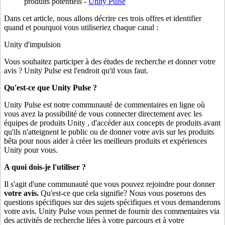
produits potentiels -
Unity Pulse
Jeux XR
Lancez des jeux XR sur plusieurs plateformes
Dans cet article, nous allons décrire ces trois offres et identifier
quand et pourquoi vous utiliseriez chaque canal :
Jeux multijoueur
Simplifiez le développement de jeux multijoueurs
Unity d'impulsion
Vous souhaitez participer à des études de recherche et donner votre
avis ? Unity Pulse est l'endroit qu'il vous faut.
Qu'est-ce que Unity Pulse ?
Unity Pulse est notre communauté de commentaires en ligne où
vous avez la possibilité de vous connecter directement avec les
équipes de produits Unity , d'accéder aux concepts de produits avant
qu'ils n'atteignent le public ou de donner votre avis sur les produits
bêta pour nous aider à créer les meilleurs produits et expériences
Unity pour vous.
A quoi dois-je l'utiliser ?
Il s'agit d'une communauté que vous pouvez rejoindre pour donner
votre avis.
Qu'est-ce que cela signifie? Nous vous poserons des
questions spécifiques sur des sujets spécifiques et vous demanderons
votre avis. Unity Pulse vous permet de fournir des commentaires via
des activités de recherche liées à votre parcours et à votre