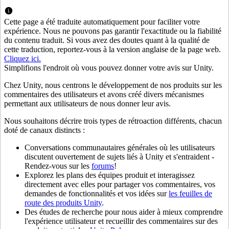
Découvrez plus de 25 plateformes prises en charge par Unity
Atteindre l'excellence opérationnelle
Vous découvrez Unity ? Commencez votre parcours
Informations
Rejoignez les développeurs, créateurs et initiés
LiveOps
Distribution
Guides pratiques
Cette page a été traduite automatiquement pour faciliter votre
Études de cas
Unity Awards
Informations post-lancement et opérations de jeu en direct
Transformer les expériences en magasin en expériences en ligne
Conseils pratiques et meilleures pratiques
expérience. Nous ne pouvons pas garantir l'exactitude ou la fiabilité
Histoires de succès dans le monde réel
Célébration des créateurs Unity dans le monde entier
Développez
Formation
du contenu traduit. Si vous avez des doutes quant à la qualité de
cette traduction, reportez-vous à la version anglaise de la page web.
Automobile
Cliquez ici.
Guides des meilleures pratiques
Acquisition de nouveaux joueurs
Stimulez l'innovation et les expériences en voiture
Pour les étudiants
Simplifions l'endroit où vous pouvez donner votre avis sur Unity.
Conseils et astuces d'experts
Faites-vous découvrir et acquérez des utilisateurs mobiles
Voir toutes les industries
Démarrez votre carrière
Chez Unity, nous centrons le développement de nos produits sur les
Démos
Achats intégrés
Pour les enseignants
commentaires des utilisateurs et avons créé divers mécanismes
Démos, échantillons et éléments de base
Gérer IAP entre les magasins et D2C
Boostez votre enseignement
permettant aux utilisateurs de nous donner leur avis.
Toutes les ressources
Nouveautés
Nous souhaitons décrire trois types de rétroaction différents, chacun
Monétisation
Licence d'enseignement subventionnée
doté de canaux distincts :
Connectez les joueurs avec les bons jeux
Apportez la puissance de Unity à votre institution
Blog
Faites de la publicité avec Unity
Monétisez avec Unity
Conversations communautaires générales où les utilisateurs
Mises à jour, informations et conseils techniques
Cas d’utilisation
Certifications
discutent ouvertement de sujets liés à Unity et s'entraident -
Prouvez votre maîtrise de Unity
Rendez-vous sur les
forums
!
Actualités
Jeux mobiles
Explorez les plans des équipes produit et interagissez
Actualités, histoires et centre de presse
Créez et développez des succès mobiles avec Unity
directement avec elles pour partager vos commentaires, vos
demandes de fonctionnalités et vos idées sur
les feuilles de
Jeux indépendants
route des produits Unity
.
Lancez de grands jeux avec de petites équipes
Des études de recherche pour nous aider à mieux comprendre
l'expérience utilisateur et recueillir des commentaires sur des