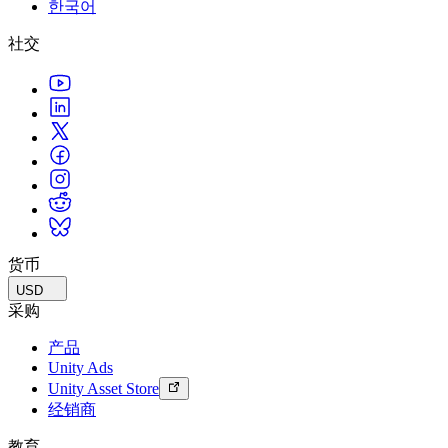
한국어
联系我们
术语表
Unity基础路径
多平台
制造业
与我们的团队联系
直播活动
社交
技术术语库
你是Unity 新手？开始您的旅程
探索 Unity 支持的超过 25 个平台
实现运营卓越
加入开发者、创作者和内部人员
洞察
使用指南
常态化运营
零售
Unity奖项
案例分析
可操作的技巧和最佳实践
游戏上线后的数据洞察与常态化运营
将店内体验转化为在线体验
庆祝全球的Unity创作者
真实成功案例
教育
Grow
汽车
最佳实践指南
用户获取
对于学生
提升创新能力和车内体验
专家提示和技巧
被发现并获取移动用户
开启您的职业生涯
查看所有行业
演示
应用内购
对于教育者
演示、示例和构建模块
货币
管理跨门店和D2C渠道的IAP（应用内购买）
增强您的教学
所有资源
USD
新增功能
商业化
教育资助许可证
采购
将玩家与合适的游戏连接
将Unity的力量带入您的机构
产品
博客
通过 Unity 投放广告
通过 Unity 实现变现
Unity Ads
更新、信息和技术提示
使用案例
认证
Unity Asset Store
证明您的Unity精通
经销商
新闻
移动游戏
新闻、故事和新闻中心
使用 Unity 打造移动端爆款游戏
教育