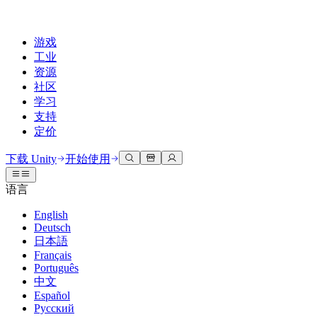
游戏
工业
资源
社区
学习
支持
定价
开发
使用案例
技术库
社区中心
适合每个级别
支持选项
下载 Unity
开始使用
Unity Learn
Unity 引擎
3D协作
文档
讨论
获取帮助
语言
免费掌握Unity技能
为任何平台构建2D和3D游戏
实时构建和审查3D项目
帮助您在Unity中取得成功
官方用户手册和API参考
讨论、解决问题和连接
English
专业培训
Deutsch
协作
沉浸式培训
成功计划
开发者工具
事件
日本語
通过Unity培训师提升您的团队
与团队协作并快速迭代
在沉浸式环境中培训
通过专家支持更快实现目标
发布版本和问题跟踪器
全球和本地活动
Français
Unity新手
下载 Unity
Português
社区故事
客户体验
常见问题解答
中文
路线图
准备开始
计划和定价
创建互动3D体验
常见问题解答
Español
Made with Unity
查看即将推出的功能
开始您的学习
部署
行业
Русский
展示Unity创作者