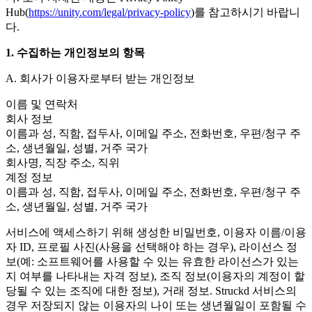
联系我们
Hub(
https://unity.com/legal/privacy-policy
)를 참고하시기 바랍니
术语表
Unity基础路径
多平台
制造业
与我们的团队联系
다.
直播活动
技术术语库
你是Unity 新手？开始您的旅程
探索 Unity 支持的超过 25 个平台
实现运营卓越
加入开发者、创作者和内部人员
洞察
1. 수집하는 개인정보의 항목
使用指南
常态化运营
零售
Unity奖项
案例分析
可操作的技巧和最佳实践
A. 회사가 이용자로부터 받는 개인정보
游戏上线后的数据洞察与常态化运营
将店内体验转化为在线体验
庆祝全球的Unity创作者
真实成功案例
教育
Grow
이름 및 연락처
汽车
회사 정보
最佳实践指南
用户获取
对于学生
提升创新能力和车内体验
이름과 성, 직함, 접두사, 이메일 주소, 전화번호, 우편/청구 주
专家提示和技巧
被发现并获取移动用户
开启您的职业生涯
查看所有行业
소, 생년월일, 성별, 거주 국가
회사명, 직장 주소, 직위
演示
应用内购
对于教育者
계정 정보
演示、示例和构建模块
管理跨门店和D2C渠道的IAP（应用内购买）
增强您的教学
이름과 성, 직함, 접두사, 이메일 주소, 전화번호, 우편/청구 주
所有资源
소, 생년월일, 성별, 거주 국가
新增功能
商业化
教育资助许可证
将玩家与合适的游戏连接
将Unity的力量带入您的机构
서비스에 액세스하기 위해 생성한 비밀번호, 이용자 이름/이용
博客
通过 Unity 投放广告
通过 Unity 实现变现
자 ID, 프로필 사진(사용을 선택해야 하는 경우), 라이선스 정
更新、信息和技术提示
使用案例
보(예: 소프트웨어를 사용할 수 있는 유효한 라이선스가 있는
认证
지 여부를 나타내는 자격 정보), 조직 정보(이용자의 계정이 할
证明您的Unity精通
新闻
당될 수 있는 조직에 대한 정보), 거래 정보. Struckd 서비스의
移动游戏
新闻、故事和新闻中心
경우 저장되지 않는 이용자의 나이 또는 생년월일이 포함될 수
使用 Unity 打造移动端爆款游戏