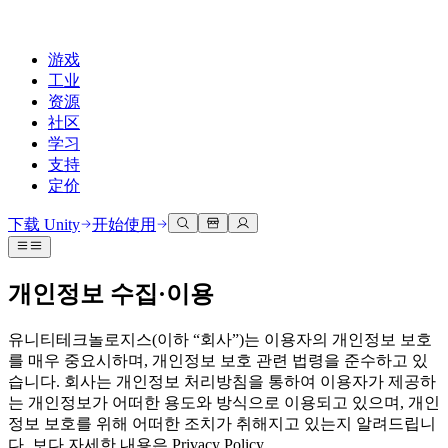
游戏
工业
资源
社区
学习
支持
定价
开发
使用案例
技术库
社区中心
适合每个级别
支持选项
下载 Unity
开始使用
Unity Learn
Unity 引擎
3D协作
文档
讨论
获取帮助
免费掌握Unity技能
为任何平台构建2D和3D游戏
实时构建和审查3D项目
帮助您在Unity中取得成功
개인정보 수집·이용
官方用户手册和API参考
讨论、解决问题和连接
专业培训
协作
沉浸式培训
成功计划
开发者工具
事件
유니티테크놀로지스(이하 “회사”)는 이용자의 개인정보 보호
通过Unity培训师提升您的团队
与团队协作并快速迭代
在沉浸式环境中培训
通过专家支持更快实现目标
发布版本和问题跟踪器
全球和本地活动
를 매우 중요시하며, 개인정보 보호 관련 법령을 준수하고 있
Unity新手
下载 Unity
社区故事
습니다. 회사는 개인정보 처리방침을 통하여 이용자가 제공하
客户体验
常见问题解答
는 개인정보가 어떠한 용도와 방식으로 이용되고 있으며, 개인
路线图
准备开始
计划和定价
创建互动3D体验
常见问题解答
정보 보호를 위해 어떠한 조치가 취해지고 있는지 알려드립니
Made with Unity
查看即将推出的功能
开始您的学习
部署
行业
展示Unity创作者
다. 보다 자세한 내용은 Privacy Policy