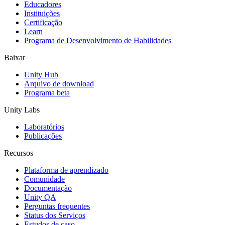
Educadores
Jogos XR
Instituições
Lance jogos XR em várias plataformas
Certificação
Learn
Programa de Desenvolvimento de Habilidades
Jogos com multijogador
Simplifique o desenvolvimento de jogos multiplayer
Baixar
Unity Hub
Arquivo de download
Programa beta
Unity Labs
Laboratórios
Publicações
Recursos
Plataforma de aprendizado
Comunidade
Documentação
Unity QA
Perguntas frequentes
Status dos Serviços
Estudos de caso