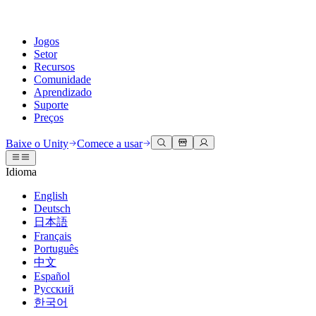
Jogos
Setor
Recursos
Comunidade
Aprendizado
Suporte
Preços
Desenvolva
Casos de uso
Biblioteca técnica
Central da Comunidade
Para todos os níveis
Opções de suporte
Baixe o Unity
Comece a usar
Engine do Unity
Colaboração 3D
Documentação
Discussões
Unity Learn
Obter ajuda
Idioma
Crie jogos 2D e 3D para qualquer plataforma
Construa e revise projetos 3D em tempo real
Domine habilidades do Unity gratuitamente
Ajudando você a ter sucesso com Unity
Manuais do usuário oficiais e referências de API
Discutir, resolver problemas e conectar
English
Colaboração
Treinamento imersivo
Treinamento profissional
Planos de sucesso
Deutsch
Ferramentas de desenvolvedor
Eventos
Colabore e itere rapidamente com sua equipe
Treine em ambientes imersivos
Aprimore sua equipe com treinadores do Unity
Alcance seus objetivos mais rápido com suporte especializado
日本語
Versões de lançamento e rastreador de problemas
Eventos globais e locais
Baixe o Unity
É iniciante no Unity?
Français
Histórias da comunidade
Experiências do cliente
Perguntas frequentes
Português
Roteiro
Planos e preços
Crie experiências interativas em 3D
Conceitos básicos
Respostas para perguntas comuns
中文
Revisar recursos futuros
Made with Unity
Implante
Setores
Inicie seu aprendizado
Español
Mostrando criadores do Unity
Русский
Entre em contato conosco
Glossário
한국어
Multiplataforma
Manufatura
Caminhos Essenciais do Unity
Conecte-se com nossa equipe
Biblioteca de termos técnicos
Transmissões ao vivo