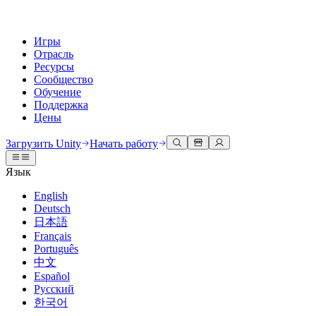
Игры
Отрасль
Ресурсы
Сообщество
Обучение
Поддержка
Цены
Разработка
Примеры использования
Техническая библиотека
Сообщество
Для каждого уровня
Варианты поддержки
Загрузить Unity
Начать работу
Движок Unity
3D сотрудничество
Документация
Обсуждения
Unity Learn
Получить помощь
Язык
Создавайте 2D и 3D игры для любой платформы
Создавайте и просматривайте 3D проекты в реальном времени
Освойте навыки Unity бесплатно
Помогаем вам добиться успеха с Unity
Официальные руководства пользователя и ссылки на API
Обсуждать, решать проблемы и соединяться
English
Совместная работа
Иммерсивное обучение
Профессиональное обучение
Планы успеха
Deutsch
Инструменты для разработчиков
События
Сотрудничайте и быстро вносите изменения с вашей командой
Обучение в иммерсивных средах
Повышайте уровень своей команды с тренерами Unity
Достигайте своих целей быстрее с помощью экспертов
日本語
Версии релизов и трекер проблем
Глобальные и местные события
Загрузить Unity
Не использовали Unity раньше
Français
Истории сообщества
Пользовательские опыты
FAQ
Português
План развития
Тарифы и цены
Создавайте интерактивные 3D опыты
С чего начать
Ответы на часто задаваемые вопросы
中文
Обзор предстоящих функций
Made with Unity
Развертывание
Отрасли
Приступите к обучению
Español
Показ Unity-креаторов
Русский
Связаться с нами
Глоссарий
한국어
Многоплатформенность
Производство
Основные пути Unity
Свяжитесь с нашей командой
Библиотека технических терминов
Прямые трансляции