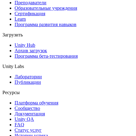
Выпускайте большие игры с небольшими командами
Преподаватели
Образовательные учреждения
XR-игры
Сертификация
Запускайте XR-игры на разных платформах
Learn
Программа развития навыков
Многопользовательские игры
Загрузить
Упрощенное создание многопользовательских игр
Unity Hub
Архив загрузок
Программа бета-тестирования
Unity Labs
Лаборатории
Публикации
Ресурсы
Платформа обучения
Сообщество
Документация
Unity QA
FAQ
Статус услуг
Истории успеха