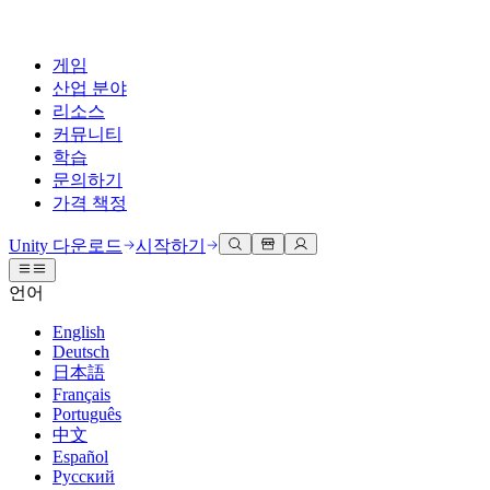
게임
산업 분야
리소스
커뮤니티
학습
문의하기
가격 책정
개발
활용 부문
테크니컬 라이브러리
커뮤니티 허브
모든 레벨 지원
지원 옵션
Unity 다운로드
시작하기
Unity Learn
Unity 엔진
3D 협업
기술 자료
토론
도움 받기
언어
무료로 Unity 기술 마스터
모든 플랫폼 위한 2D 및 3D 게임 제작
실시간 3D 프로젝트 빌드 및 검토
성공을 위한 Unity
공식 유저. '광고 지면'의 타겟 고객 매뉴얼 및 API 레퍼런스
토론, 문제 해결, 소통
English
전문 교육
Deutsch
협업
몰입형 교육
Success 플랜
개발자 툴
이벤트
日本語
Unity 강사와 함께 팀의 역량을 강화하세요
팀과 함께 신속한 협업과 반복 작업을 수행하세요.
몰입도 높은 환경 제작
전문가 지원을 통해 더 빠르게 목표 도달률 달성
릴리스 버전 및 이슈 트래커
글로벌 이벤트 및 현지 이벤트
Français
Unity 처음 사용하시나요
Unity 다운로드
Português
커뮤니티 사례
FAQ
고객 경험
中文
로드맵
시작하기
일반적인 질문에 대한 답변
플랜 및 가격
인터랙티브 3D 경험 제작
Español
Made with Unity
예정된 기능 검토
학습 시작하기
배포
산업 분야
Русский
Unity 크리에이터 소개