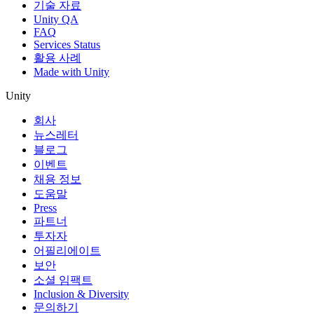
기술 자료
Unity QA
FAQ
Services Status
활용 사례
Made with Unity
Unity
회사
뉴스레터
블로그
이벤트
채용 정보
도움말
Press
파트너
투자자
어필리에이트
보안
소셜 임팩트
Inclusion & Diversity
문의하기