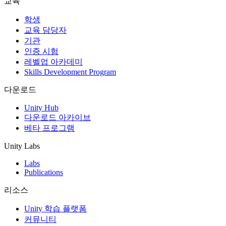
교육
인디 게임
학생
소규모 팀으로 대작 게임을 출시하세요.
교육 담당자
기관
인증 시험
XR 게임
레벨업 아카데미
여러 플랫폼에서 XR 게임을 출시하세요.
Skills Development Program
멀티플레이어 게임
다운로드
멀티플레이어 게임 개발을 간소화하세요.
Unity Hub
다운로드 아카이브
베타 프로그램
Unity Labs
Labs
Publications
리소스
Unity 학습 플랫폼
커뮤니티