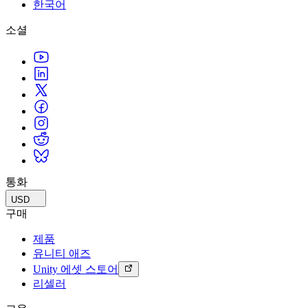
문의하기
한국어
용어집
Unity 필수 학습 길잡이
유니티 팀과 소통하기
멀티플랫폼
제조업
Livestreams
소셜
기술 용어 라이브러리
Unity 사용이 처음이신가요? 여정 시작하기
Unity가 지원하는 25개 이상의 플랫폼을 살펴보세요.
운영 우수성 확보
개발자, 크리에이터, Insider와의 소통
분석 자료
사용법 가이드
LiveOps
리테일
Unity Awards
활용 사례
출시 후 인사이트를 확인하고 라이브 게임을 운영하세요.
실용적인 팁 및 베스트 프랙티스
상점 경험을 온라인 경험으로 전환
전 세계 Unity 크리에이터 축하
실제 성공 사례
성장
교육
자동차
베스트 프랙티스 가이드
사용자 확보
학생용
혁신을 가속화하고 차량 내 경험을 향상시키세요.
전문가 팁
모바일 사용자를 검색하고 Acquire
커리어 시작하기
모든 산업 보기
데모
인앱 결제
교육 담당자 대상 교육
데모, 샘플 및 빌딩 블록
통화
매장 및 D2C 전반에 걸쳐 IAP 관리하세요.
교육 효율 극대화
모든 리소스
USD
새로운 기능
수익화
교육 라이선스
구매
적합한 게임으로 플레이어 연결
교육 기관에 Unity 강력한 기능 도입
제품
블로그
Unity로 광고하세요
Unity로 수익화하세요
유니티 애즈
업데이트, 정보, 기술 팁
활용 부문
자격증
Unity 에셋 스토어
Unity 숙련도를 입증하세요
리셀러
뉴스
모바일 게임
뉴스, 스토리, 보도 센터
Unity로 모바일 히트작을 제작하고 성장시키세요.