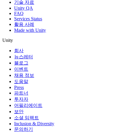
기술 자료
Unity QA
FAQ
Services Status
활용 사례
Made with Unity
Unity
회사
뉴스레터
블로그
이벤트
채용 정보
도움말
Press
파트너
투자자
어필리에이트
보안
소셜 임팩트
Inclusion & Diversity
문의하기