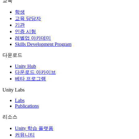
교육
인디 게임
학생
소규모 팀으로 대작 게임을 출시하세요.
교육 담당자
기관
인증 시험
XR 게임
레벨업 아카데미
여러 플랫폼에서 XR 게임을 출시하세요.
Skills Development Program
멀티플레이어 게임
다운로드
멀티플레이어 게임 개발을 간소화하세요.
Unity Hub
다운로드 아카이브
베타 프로그램
Unity Labs
Labs
Publications
리소스
Unity 학습 플랫폼
커뮤니티