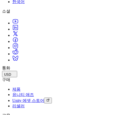
문의하기
한국어
용어집
Unity 필수 학습 길잡이
유니티 팀과 소통하기
멀티플랫폼
제조업
Livestreams
소셜
기술 용어 라이브러리
Unity 사용이 처음이신가요? 여정 시작하기
Unity가 지원하는 25개 이상의 플랫폼을 살펴보세요.
운영 우수성 확보
개발자, 크리에이터, Insider와의 소통
분석 자료
사용법 가이드
LiveOps
리테일
Unity Awards
활용 사례
출시 후 인사이트를 확인하고 라이브 게임을 운영하세요.
실용적인 팁 및 베스트 프랙티스
상점 경험을 온라인 경험으로 전환
전 세계 Unity 크리에이터 축하
실제 성공 사례
성장
교육
자동차
베스트 프랙티스 가이드
사용자 확보
학생용
혁신을 가속화하고 차량 내 경험을 향상시키세요.
전문가 팁
모바일 사용자를 검색하고 Acquire
커리어 시작하기
모든 산업 보기
데모
인앱 결제
교육 담당자 대상 교육
데모, 샘플 및 빌딩 블록
통화
매장 및 D2C 전반에 걸쳐 IAP 관리하세요.
교육 효율 극대화
모든 리소스
USD
새로운 기능
수익화
교육 라이선스
구매
적합한 게임으로 플레이어 연결
교육 기관에 Unity 강력한 기능 도입
제품
블로그
Unity로 광고하세요
Unity로 수익화하세요
유니티 애즈
업데이트, 정보, 기술 팁
활용 부문
자격증
Unity 에셋 스토어
Unity 숙련도를 입증하세요
리셀러
뉴스
모바일 게임
뉴스, 스토리, 보도 센터
Unity로 모바일 히트작을 제작하고 성장시키세요.