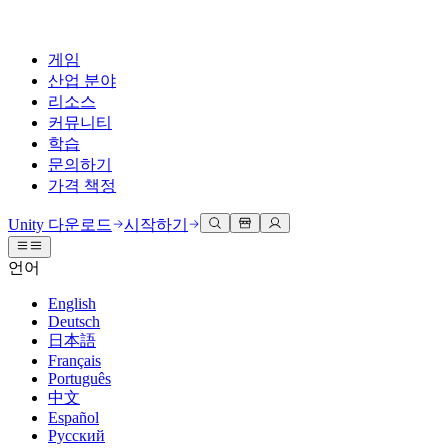
게임
산업 분야
리소스
커뮤니티
학습
문의하기
가격 책정
개발
활용 부문
테크니컬 라이브러리
커뮤니티 허브
모든 레벨 지원
지원 옵션
Unity 다운로드
시작하기
Unity Learn
Unity 엔진
3D 협업
기술 자료
토론
도움 받기
언어
무료로 Unity 기술 마스터
모든 플랫폼 위한 2D 및 3D 게임 제작
실시간 3D 프로젝트 빌드 및 검토
성공을 위한 Unity
공식 유저. '광고 지면'의 타겟 고객 매뉴얼 및 API 레퍼런스
토론, 문제 해결, 소통
English
전문 교육
Deutsch
협업
몰입형 교육
Success 플랜
개발자 툴
이벤트
日本語
Unity 강사와 함께 팀의 역량을 강화하세요
팀과 함께 신속한 협업과 반복 작업을 수행하세요.
몰입도 높은 환경 제작
전문가 지원을 통해 더 빠르게 목표 도달률 달성
릴리스 버전 및 이슈 트래커
글로벌 이벤트 및 현지 이벤트
Français
Unity 처음 사용하시나요
Unity 다운로드
Português
커뮤니티 사례
FAQ
고객 경험
中文
로드맵
시작하기
일반적인 질문에 대한 답변
플랜 및 가격
인터랙티브 3D 경험 제작
Español
Made with Unity
예정된 기능 검토
학습 시작하기
배포
산업 분야
Русский
Unity 크리에이터 소개