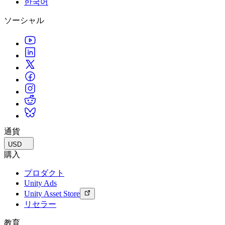
한국어
私たちのチームに連絡する
用語集
Unityエッセンシャルパスウェイ
マルチプラットフォーム
製造業
ライブストリーム
ソーシャル
技術用語のライブラリ
Unity は初めてですか？旅を始めましょう
Unity がサポートする 25 以上のプラットフォームを見る
運用の卓越性を達成する
開発者、クリエイター、インサイダーに参加する
インサイト
ハウツーガイド
LiveOps
小売
Unity Awards
ケーススタディ
ローンチ後のインサイトとライブゲームオペレーション
実用的なヒントとベストプラクティス
店内体験をオンライン体験に変換する
世界中のUnityクリエイターを祝う
実際の成功事例
成長
教育
自動車
ベストプラクティスガイド
詳しく見る
学生向け
イノベーションと車内体験を促進する
専門家のヒントとコツ
発見され、モバイルユーザーを獲得する
キャリアをスタートさせる
すべての業界を見る
デモ
アプリ内課金
教育者向け
デモ、サンプル、ビルディングブロック
通貨
ストアとD2C全体でIAPを管理
教育を大幅に強化
すべてのリソース
USD
新機能
収益化
教育機関向けライセンス
購入
プレイヤーを適切なゲームに接続する
Unityの力をあなたの機関に持ち込む
プロダクト
ブログ
Unity で宣伝
Unity で収益化
Unity Ads
更新情報、情報、技術的ヒント
活用事例
認定教材
Unity Asset Store
Unityのマスタリーを証明する
リセラー
お知らせ
モバイルゲーム
ニュース、ストーリー、プレスセンター
Unity でモバイル向けヒット作を制作して成長させる
教育