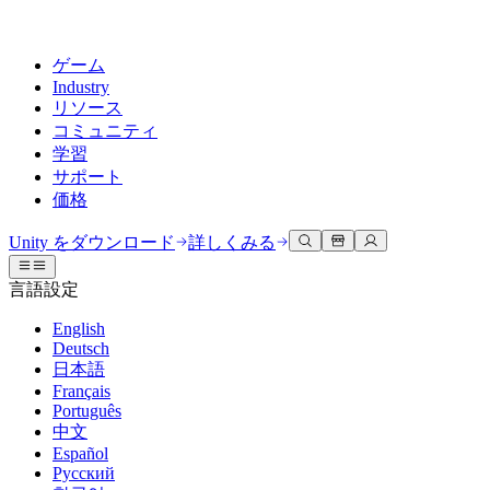
ゲーム
Industry
リソース
コミュニティ
学習
サポート
価格
開発
活用事例
技術ライブラリ
コミュニティハブ
すべてのレベルに対応
サポートオプション
Unity をダウンロード
詳しくみる
Unity Learn
Unityエンジン
3Dコラボレーション
ドキュメント
ディスカッション
ヘルプを得る
言語設定
無料でUnityスキルをマスターする
任意のプラットフォーム向けに2Dおよび3Dゲームを構築
リアルタイムで3Dプロジェクトを構築およびレビューする
Unityで成功するためのサポート
公式ユーザーマニュアルとAPIリファレンス
議論、問題解決、つながる
English
プロフェッショナルトレーニング
Deutsch
Success Plan
共同作業
没入型トレーニング
開発者ツール
イベント
日本語
Unityトレーナーでチームをレベルアップ
専門的なサポートで目標を早く達成する
チームでの共同作業と迅速なイテレーション
没入型環境でのトレーニング
リリースバージョンと問題追跡
グローバルおよびローカルイベント
Français
Unity初心者向け
Unity をダウンロード
Português
コミュニティストーリー
FAQ
顧客体験
中文
よくある質問への回答
ロードマップ
スタートガイド
プランと価格
インタラクティブな3D体験を作成する
Español
Made with Unity
今後の機能をレビューする
学習を開始しましょう
デプロイ
業界
Русский
Unityクリエイターの紹介
お問い合わせ