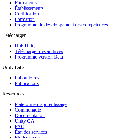
Jeux XR
Formateurs
Lancez des jeux XR sur plusieurs plateformes
Établissements
Certification
Formation
Jeux multijoueur
Programme de développement des compétences
Simplifiez le développement de jeux multijoueurs
Télécharger
Hub Unity
Télécharger des archives
Programme version Bêta
Unity Labs
Laboratoires
Publications
Ressources
Plateforme d'apprentissage
Communauté
Documentation
Unity QA
FAQ
État des services
Études de cas