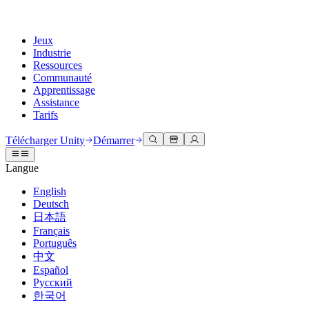
Jeux
Industrie
Ressources
Communauté
Apprentissage
Assistance
Tarifs
Développer
Cas d’utilisation
Bibliothèque technique
Centre communautaire
Pour tous les niveaux
Options d'assistance
Télécharger Unity
Démarrer
Moteur Unity
Collaboration 3D
Documentation
Discussions
Unity Learn
Obtenir de l'aide
Langue
Créez des jeux 2D et 3D pour n'importe quelle plateforme
Construisez et révisez des projets 3D en temps réel
Maîtrisez les compétences Unity gratuitement
Vous aider à réussir avec Unity
Manuels d'utilisation officiels et références API
Discuter, résoudre des problèmes et se connecter
English
Collaboration
Formation immersive
Formation professionnelle
Plans de succès
Deutsch
Outils de développement
Événements
Collaborez et itérez rapidement avec votre équipe
Entraînez-vous dans des environnements immersifs
Améliorez votre équipe avec des formateurs Unity
Atteignez vos objectifs plus rapidement avec un support expert
日本語
Versions de publication et suivi des problèmes
Événements mondiaux et locaux
Télécharger Unity
Vous découvrez Unity ?
Français
Histoires de la communauté
Expériences client
FAQ
Português
Feuille de route
Offres et tarifs
Créez des expériences interactives 3D
Démarrer
Réponses aux questions courantes
中文
Examiner les fonctionnalités à venir
Made with Unity
Déployez
Secteurs
Démarrez votre apprentissage
Español
Mise en avant des créateurs Unity
Русский
Contactez-nous.
Glossaire
한국어
Multiplateforme
Fabrication
Parcours essentiels Unity
Connectez-vous avec notre équipe
Bibliothèque de termes techniques
Diffusions en direct