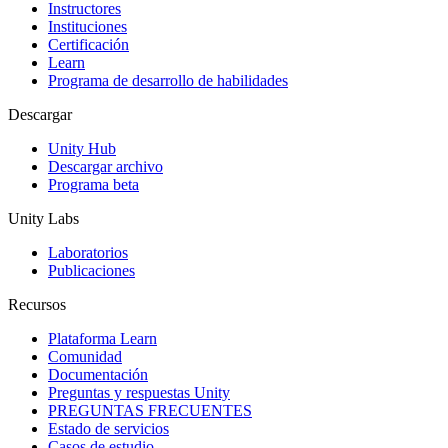
Juegos XR
Instructores
Lanza juegos XR en múltiples plataformas
Instituciones
Certificación
Learn
Juegos multijugador
Programa de desarrollo de habilidades
Simplifica el desarrollo de juegos multijugador
Descargar
Unity Hub
Descargar archivo
Programa beta
Unity Labs
Laboratorios
Publicaciones
Recursos
Plataforma Learn
Comunidad
Documentación
Preguntas y respuestas Unity
PREGUNTAS FRECUENTES
Estado de servicios
Casos de estudio