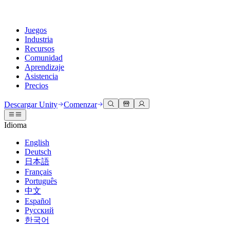
Juegos
Industria
Recursos
Comunidad
Aprendizaje
Asistencia
Precios
Desarrollar
Casos de uso
Biblioteca técnica
Centro de la comunidad
Para todos los niveles
Opciones de soporte
Descargar Unity
Comenzar
Motor de Unity
Colaboración 3D
Documentación
Discusiones
Unity Learn
Obtener ayuda
Idioma
Crea juegos 2D y 3D para cualquier plataforma
Construye y revisa proyectos 3D en tiempo real
Domina las habilidades de Unity de forma gratuita
Ayudándote a tener éxito con Unity
Manuales de usuario oficiales y referencias de API
Discute, resuelve problemas y conéctate
English
Colaboración
Capacitación envolvente
Capacitación profesional
Planes de éxito
Deutsch
Herramientas para desarrolladores
Eventos
Colabora e itera rápidamente con tu equipo
Capacitación en entornos envolventes
Mejora tu equipo con entrenadores de Unity
Alcanza tus metas más rápido con soporte experto
日本語
Versiones de lanzamiento y rastreador de problemas
Eventos globales y locales
Descargar Unity
¿No tienes experiencia con Unity?
Français
Historias de la comunidad
Experiencias del cliente
PREGUNTAS FRECUENTES
Português
Hoja de ruta
Planes y precios
Crea experiencias interactivas en 3D
Primeros pasos
Respuestas a preguntas comunes
中文
Revisar características próximas
Hecho con Unity
Implementar
Industrias
Pon en marcha tu aprendizaje
Español
Presentando a los creadores de Unity
Русский
Contáctanos
Glosario
한국어
Multiplataforma
Fabricación
Rutas esenciales de Unity
Conéctate con nuestro equipo
Biblioteca de términos técnicos
Transmisiones en vivo