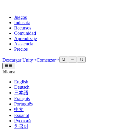
Juegos
Industria
Recursos
Comunidad
Aprendizaje
Asistencia
Precios
Desarrollar
Casos de uso
Biblioteca técnica
Centro de la comunidad
Para todos los niveles
Opciones de soporte
Descargar Unity
Comenzar
Motor de Unity
Colaboración 3D
Documentación
Discusiones
Unity Learn
Obtener ayuda
Idioma
Crea juegos 2D y 3D para cualquier plataforma
Construye y revisa proyectos 3D en tiempo real
Domina las habilidades de Unity de forma gratuita
Ayudándote a tener éxito con Unity
Manuales de usuario oficiales y referencias de API
Discute, resuelve problemas y conéctate
English
Colaboración
Capacitación envolvente
Capacitación profesional
Planes de éxito
Deutsch
Herramientas para desarrolladores
Eventos
Colabora e itera rápidamente con tu equipo
Capacitación en entornos envolventes
Mejora tu equipo con entrenadores de Unity
Alcanza tus metas más rápido con soporte experto
日本語
Versiones de lanzamiento y rastreador de problemas
Eventos globales y locales
Descargar Unity
¿No tienes experiencia con Unity?
Français
Historias de la comunidad
Experiencias del cliente
PREGUNTAS FRECUENTES
Português
Hoja de ruta
Planes y precios
Crea experiencias interactivas en 3D
Primeros pasos
Respuestas a preguntas comunes
中文
Revisar características próximas
Hecho con Unity
Implementar
Industrias
Pon en marcha tu aprendizaje
Español
Presentando a los creadores de Unity
Русский
Contáctanos
Glosario
한국어
Multiplataforma
Fabricación
Rutas esenciales de Unity
Conéctate con nuestro equipo
Biblioteca de términos técnicos
Transmisiones en vivo