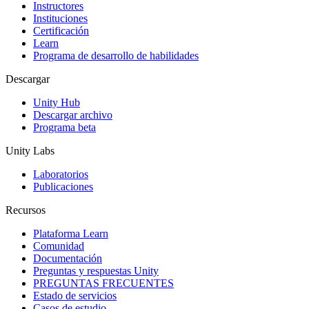
Instructores
Juegos XR
Instituciones
Lanza juegos XR en múltiples plataformas
Certificación
Learn
Programa de desarrollo de habilidades
Juegos multijugador
Simplifica el desarrollo de juegos multijugador
Descargar
Unity Hub
Descargar archivo
Programa beta
Unity Labs
Laboratorios
Publicaciones
Recursos
Plataforma Learn
Comunidad
Documentación
Preguntas y respuestas Unity
PREGUNTAS FRECUENTES
Estado de servicios
Casos de estudio