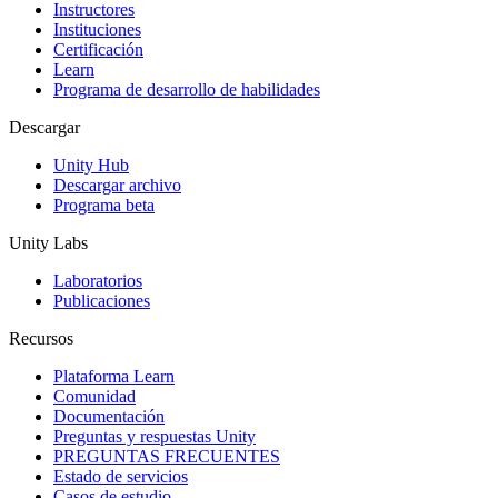
Instructores
Juegos XR
Instituciones
Lanza juegos XR en múltiples plataformas
Certificación
Learn
Programa de desarrollo de habilidades
Juegos multijugador
Simplifica el desarrollo de juegos multijugador
Descargar
Unity Hub
Descargar archivo
Programa beta
Unity Labs
Laboratorios
Publicaciones
Recursos
Plataforma Learn
Comunidad
Documentación
Preguntas y respuestas Unity
PREGUNTAS FRECUENTES
Estado de servicios
Casos de estudio