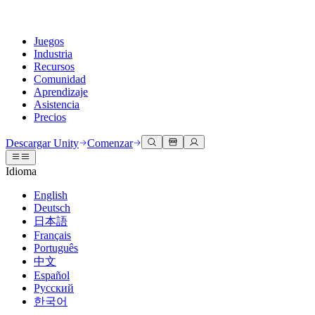
Juegos
Industria
Recursos
Comunidad
Aprendizaje
Asistencia
Precios
Desarrollar
Casos de uso
Biblioteca técnica
Centro de la comunidad
Para todos los niveles
Opciones de soporte
Descargar Unity
Comenzar
Motor de Unity
Colaboración 3D
Documentación
Discusiones
Unity Learn
Obtener ayuda
Idioma
Crea juegos 2D y 3D para cualquier plataforma
Construye y revisa proyectos 3D en tiempo real
Domina las habilidades de Unity de forma gratuita
Ayudándote a tener éxito con Unity
Manuales de usuario oficiales y referencias de API
Discute, resuelve problemas y conéctate
English
Colaboración
Capacitación envolvente
Capacitación profesional
Planes de éxito
Deutsch
Herramientas para desarrolladores
Eventos
Colabora e itera rápidamente con tu equipo
Capacitación en entornos envolventes
Mejora tu equipo con entrenadores de Unity
Alcanza tus metas más rápido con soporte experto
日本語
Versiones de lanzamiento y rastreador de problemas
Eventos globales y locales
Descargar Unity
¿No tienes experiencia con Unity?
Français
Historias de la comunidad
Experiencias del cliente
PREGUNTAS FRECUENTES
Português
Hoja de ruta
Planes y precios
Crea experiencias interactivas en 3D
Primeros pasos
Respuestas a preguntas comunes
中文
Revisar características próximas
Hecho con Unity
Implementar
Industrias
Pon en marcha tu aprendizaje
Español
Presentando a los creadores de Unity
Русский
Contáctanos
Glosario
한국어
Multiplataforma
Fabricación
Rutas esenciales de Unity
Conéctate con nuestro equipo
Biblioteca de términos técnicos
Transmisiones en vivo