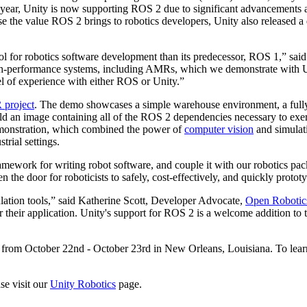
s year, Unity is now supporting ROS 2 due to significant advancements
ase the value ROS 2 brings to robotics developers, Unity also relea
tool for robotics software development than its predecessor, ROS 1,” 
d high-performance systems, including AMRs, which we demonstrate with U
vel of experience with either ROS or Unity.”
project
. The demo showcases a simple warehouse environment, a fully
ld an image containing all of the ROS 2 dependencies necessary to exer
onstration, which combined the power of
computer vision
and simulat
anal directo al consumidor (D2C).
trial settings.
ework for writing robot software, and couple it with our robotics packa
the door for roboticists to safely, cost-effectively, and quickly prototy
ation tools,” said Katherine Scott, Developer Advocate,
Open Robotic
 for their application. Unity's support for ROS 2 is a welcome addition 
21 from October 22nd - October 23rd in New Orleans, Louisiana. To le
se visit our
Unity Robotics
page.