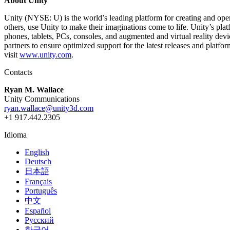
About Unity
Juegos XR
Lanza juegos XR en múltiples plataformas
Unity (NYSE: U) is the world’s leading platform for creating and oper
others, use Unity to make their imaginations come to life. Unity’s pla
Juegos multijugador
phones, tablets, PCs, consoles, and augmented and virtual reality d
Simplifica el desarrollo de juegos multijugador
partners to ensure optimized support for the latest releases and plat
visit
www.unity.com
.
Contacts
Ryan M. Wallace
Unity Communications
ryan.wallace@unity3d.com
+1 917.442.2305
Idioma
English
Deutsch
日本語
Français
Português
中文
Español
Русский
한국어