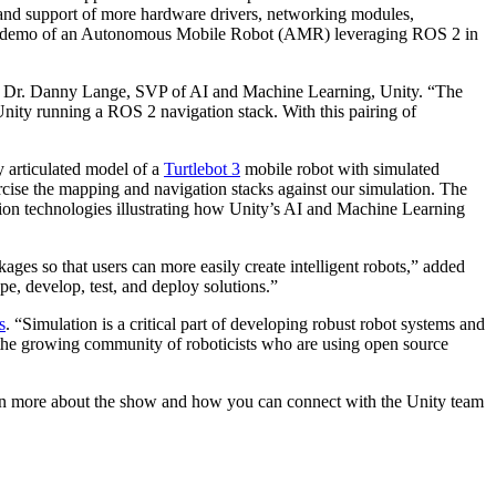
 and support of more hardware drivers, networking modules,
sed a demo of an Autonomous Mobile Robot (AMR) leveraging ROS 2 in
said Dr. Danny Lange, SVP of AI and Machine Learning, Unity. “The
nity running a ROS 2 navigation stack. With this pairing of
 articulated model of a
Turtlebot 3
mobile robot with simulated
cise the mapping and navigation stacks against our simulation. The
ion technologies illustrating how Unity’s AI and Machine Learning
ges so that users can more easily create intelligent robots,” added
pe, develop, test, and deploy solutions.”
s
. “Simulation is a critical part of developing robust robot systems and
to the growing community of roboticists who are using open source
arn more about the show and how you can connect with the Unity team