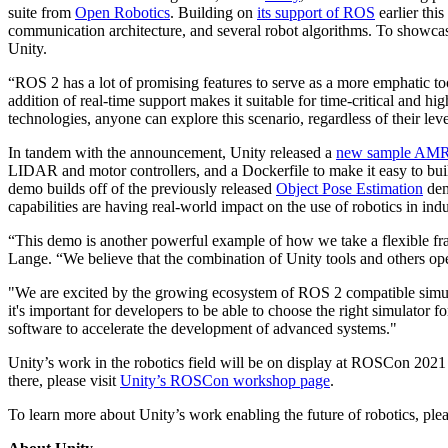
Descubre más de 25 plataformas que Unity soporta
Logra la excelencia operativa
¿No tienes experiencia con Unity? Comienza tu viaje
suite from
Open Robotics
. Building on
its support of ROS
earlier thi
Información útil
Únete a desarrolladores, creadores e insiders
communication architecture, and several robot algorithms. To showc
LiveOps
Venta minorista
Guías prácticas
Unity.
Casos de estudio
Premios Unity
Perspectivas post-lanzamiento y operaciones de juego en vivo
Transforma las experiencias en tienda en experiencias en línea
Consejos prácticos y mejores prácticas
Historias de éxito en el mundo real
Celebrando a los creadores de Unity en todo el mundo
Expande
Educación
“ROS 2 has a lot of promising features to serve as a more emphatic 
addition of real-time support makes it suitable for time-critical an
Industria automotriz
Guías de mejores prácticas
technologies, anyone can explore this scenario, regardless of their le
Adquisición de usuarios
Impulsar la innovación y las experiencias en el automóvil
Para estudiantes
Consejos y trucos de expertos
Hazte descubrir y adquiere usuarios móviles
Ver todas las industrias
Impulsa tu carrera
In tandem with the announcement, Unity released a
new sample AMR 
LIDAR and motor controllers, and a Dockerfile to make it easy to bui
Demostraciones
Compras dentro de la aplicación
Para docentes
demo builds off of the previously released
Object Pose Estimation
dem
Demostraciones, muestras y bloques de construcción
Gestionar las IAP dentro de la aplicación en tiendas físicas y en el c
Potencia tu enseñanza
capabilities are having real-world impact on the use of robotics in indus
Todos los recursos
Novedades
Monetización
Licencia gratuita para fines educativos
“This demo is another powerful example of how we take a flexible fram
Conecta a los jugadores con los juegos adecuados
Lleva el poder de Unity a tu institución
Lange. “We believe that the combination of Unity tools and others open 
Blog
Publicitar con Unity
Monetizar con Unity
Actualizaciones, información y consejos técnicos
"We are excited by the growing ecosystem of ROS 2 compatible simul
Casos de uso
Certificaciones
it's important for developers to be able to choose the right simulator
Demuestra tu dominio de Unity
software to accelerate the development of advanced systems."
Novedades
Juegos móviles
Noticias, historias y centro de prensa
Crea y expande éxitos móviles con Unity
Unity’s work in the robotics field will be on display at ROSCon 20
there, please visit
Unity’s ROSCon workshop page
.
Juegos independientes
Lanza grandes juegos con equipos pequeños
To learn more about Unity’s work enabling the future of robotics, plea