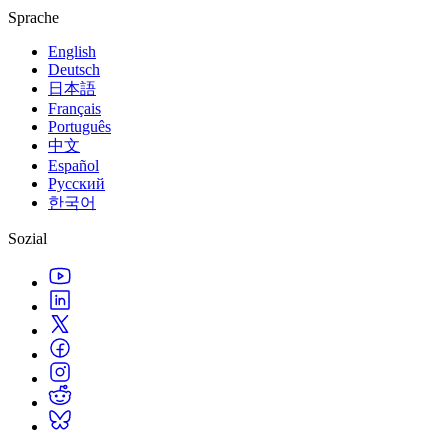
XR-Spiele
Sprache
XR-Spiele plattformübergreifend starten
English
Multiplayer-Spiele
Deutsch
Vereinfachte Entwicklung von Multiplayer-Spielen
日本語
Français
Português
中文
Español
Русский
한국어
Sozial