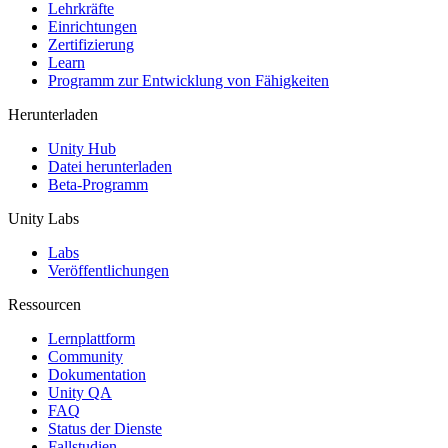
XR-Spiele
Lehrkräfte
XR-Spiele plattformübergreifend starten
Einrichtungen
Zertifizierung
Learn
Multiplayer-Spiele
Programm zur Entwicklung von Fähigkeiten
Vereinfachte Entwicklung von Multiplayer-Spielen
Herunterladen
Unity Hub
Datei herunterladen
Beta-Programm
Unity Labs
Labs
Veröffentlichungen
Ressourcen
Lernplattform
Community
Dokumentation
Unity QA
FAQ
Status der Dienste
Fallstudien