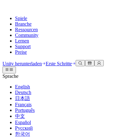
Spiele
Branche
Ressourcen
Community
Lernen
Support
Preise
Entwicklung
Anwendungsfälle
Technische Bibliothek
Community Hub
Für jedes Niveau
Kundendienstoptionen
Unity herunterladen
Erste Schritte
Unity Engine
3D-Zusammenarbeit
Dokumentation
Diskussionen
Unity Learn
Hilfe erhalten
Sprache
Erstellen Sie 2D- und 3D-Spiele für jede Plattform
Erstellen und überprüfen Sie 3D-Projekte in Echtzeit
Meistern Sie Unity-Fähigkeiten kostenlos
Wir helfen Ihnen, mit Unity erfolgreich zu sein
Offizielle Benutzerhandbücher und API-Referenzen
Diskutieren, Probleme lösen und verbinden
English
Zusammenarbeit
Immersive Schulung
Professionelles Training
Erfolgspläne
Deutsch
Entwicklertools
Veranstaltungen
Schnell mit Ihrem Team zusammenarbeiten und iterieren
In immersiven Umgebungen trainieren
Verbessern Sie Ihr Team mit Unity-Trainern
Erreichen Sie Ihre Ziele schneller mit Expertenunterstützung
日本語
Versionsfreigaben und Fehlerverfolgung
Globale und lokale Veranstaltungen
Unity herunterladen
Neu bei Unity
Français
Gemeinschaftsgeschichten
Kundenerlebnisse
FAQ
Português
Roadmap
Abonnements und Preise
Interaktive 3D-Erlebnisse erstellen
Erste Schritte
Antworten auf häufige Fragen
中文
Bevorstehende Funktionen überprüfen
Made with Unity
Bereitstellen
Branchen
Beginnen Sie noch heute mit dem Lernen
Español
Präsentation von Unity-Schöpfern
Русский
Kontakt aufnehmen
Glossar
한국어
Multiplattform
Fertigung
Unity Essential Pathways
Verbinden Sie sich mit unserem Team
Bibliothek technischer Begriffe
Livestreams