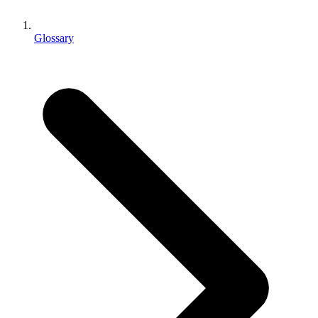
XR-Spiele
XR-Spiele plattformübergreifend starten
Glossary
Multiplayer-Spiele
Vereinfachte Entwicklung von Multiplayer-Spielen